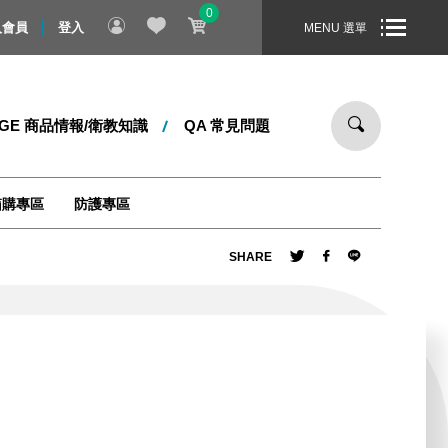
0
8/31 止，全站消費滿 1000 元，即享免運宅配到您家！商品配送時
入會員
登入
MENU 選單
DGE 商品情報/衛教知識
QA 常見問題
箱購專區
防護專區
SHARE