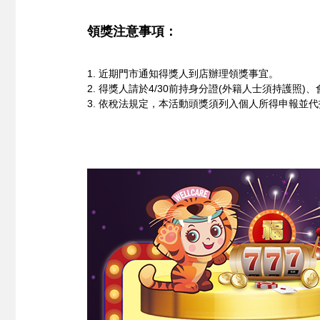
領獎注意事項：
1. 近期門市通知得獎人到店辦理領獎事宜。
2. 得獎人請於4/30前持身分證(外籍人士須持護
3. 依稅法規定，本活動頭獎須列入個人所得申報並