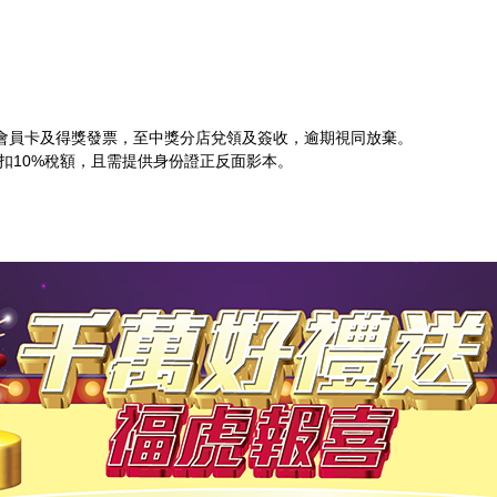
照)、會員卡及得獎發票，至中獎分店兌領及簽收，逾期視同放棄。
代扣10%稅額，且需提供身份證正反面影本。