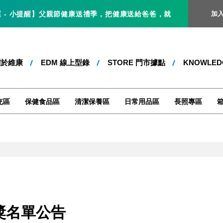
】父親節健康送禮季，把健康送給爸爸，就是最好的父親節禮物！即日起 ～ 
加
關於維康
EDM 線上型錄
STORE 門市據點
KNOWLE
充區
保健食品區
清潔保養區
日常用品區
長照專區
獎名單公告