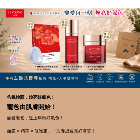
爸氣煥顏．煥亮好氣色！
寵爸由肌膚開始！
寵愛老爸，送上年輕好氣色！
面膜 × 精華 × 修護霜，一次養成透亮好膚質！