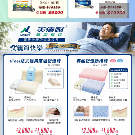
美德耐寢具