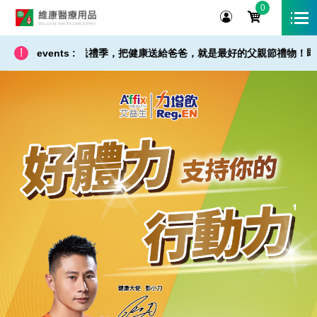
0
維康醫療用品
!
醒】父親節健康送禮季，把健康送給爸爸，就是最好的父親節禮物！即日起 ～ 8/
events :
艾益生_力增飲 0301-0415