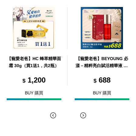
【寵愛老爸】HC 蜂萃精華面
【寵愛老爸】BEYOUNG 必
霜 30g（買1送1，共2瓶）
漾－精粹亮白賦活精華液 30
ml
1,200
688
$
$
BUY 購買
BUY 購買