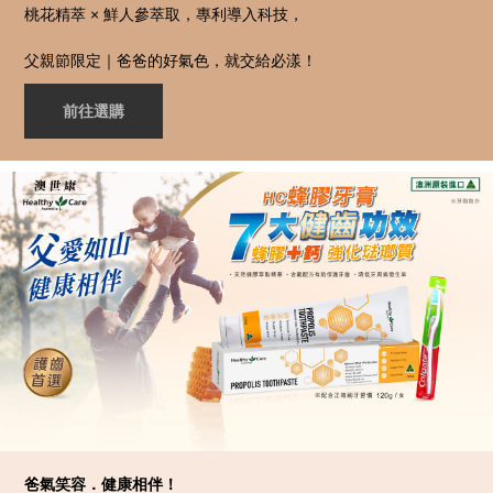
桃花精萃 × 鮮人參萃取，專利導入科技，
父親節限定｜爸爸的好氣色，就交給必漾！
前往選購
爸氣笑容．健康相伴！