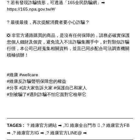
? 若有發現詐騙情形，可透過「165全民防騙網」➡
https://165.npa.gov.tw/#/
? 最後最後，再次提醒消費者要小心詐騙 ?
❎ 非官方通路購買的商品，是沒有任何保障的，請務必確實保護
您個人錢財及個資，避免流入不法詐騙集團手中，針對類似詐騙
行徑，本公司已經蒐集相關資料，並且已同步配合司法調查機關
積極偵辦！
#維康 #wellcare
#維康反詐騙聲明保障您的權益
#分享 #請大家告訴大家 #保護自己和家人
#別被騙了#遇到詐騙不怕它面對它檢舉它
TAGES :
? 維康官方網站 ➡
?‍⚕ 維康全台門市 ➡
? 維康官方FB
➡
? 維康官方IG ➡
? 維康官方LINE@ ➡