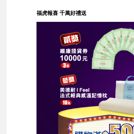
福虎報喜 千萬好禮送