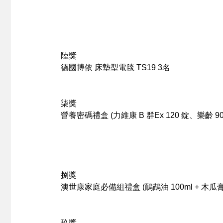
陸獎
德國博依
床墊型電毯 TS19
3名
柒獎
營養密碼
禮盒 (力維康 B 群Ex 120 錠、樂齡 90
捌獎
澳世康
家庭必備組禮盒 (鴯鶓油 100ml + 木瓜膏 1
玖獎