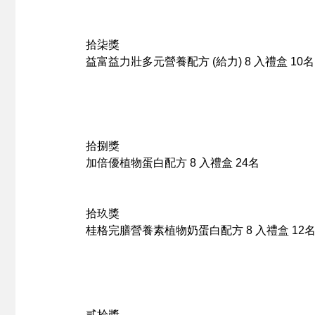
拾柒獎
益富益力壯
多元營養配方 (給力) 8 入禮盒
10名
拾捌獎
加倍優
植物蛋白配方 8 入禮盒
24名
拾玖獎
桂格完膳
營養素植物奶蛋白配方 8 入禮盒
12
貳拾獎