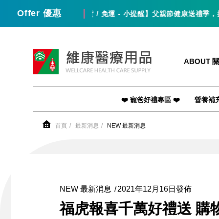
Offer 優惠
【 出貨 / 免運 - 小提醒】父親節健康送禮季，把健康送給爸
維康醫療用品
ABOUT 
❤️ 寵爸好禮專區 ❤️
營養補
首頁
最新消息
NEW 最新消息
NEW 最新消息
2021年12月16日發佈
福虎報喜千萬好禮送 購物