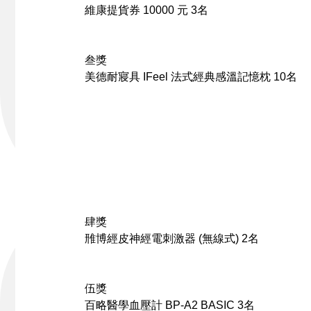
維康
提貨券 10000 元
3名
叁獎
美德耐寢具
IFeel 法式經典感溫記憶枕
10名
肆獎
雃博
經皮神經電刺激器 (無線式)
2名
伍獎
百略醫學
血壓計 BP-A2 BASIC
3名