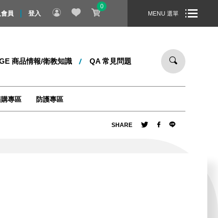
0
0 元，即享免運宅配到您家！商品配送時間 - 在訂單成立後，自訂單彙
入會員
登入
MENU 選單
DGE 商品情報/衛教知識
QA 常見問題
箱購專區
防護專區
SHARE