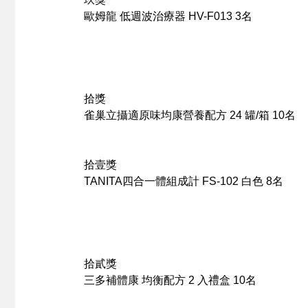
歐姆龍
低週波治療器 HV-F013
3名
拾獎
雀巢立攝適
原味均康營養配方 24 罐/箱
10名
拾壹獎
TANITA
四合一體組成計 FS-102 白色
8名
拾貳獎
三多補體康
均衡配方 2 入禮盒
10名