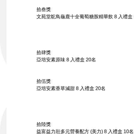
拾叁獎
文苑堂
鴕鳥龜鹿十全葡萄糖胺精華飲 8 入禮盒
拾肆獎
亞培安素
原味 8 入禮盒
20名
拾伍獎
亞培安素
香草減甜 8 入禮盒
20名
拾陸獎
益富益力壯
多元營養配方 (美力) 8 入禮盒
10名