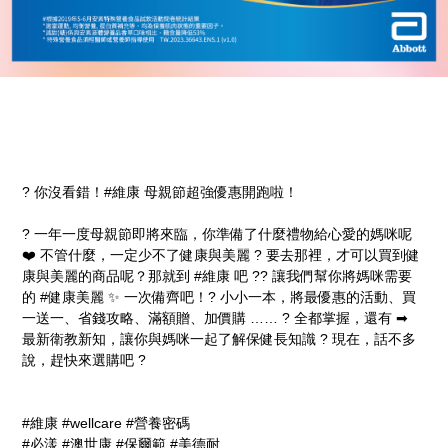
? 你沒看錯！#維康 母親節超強優惠開跑啦！
? 一年一度母親節即將來臨，你準備了什麼禮物給心愛的媽咪呢
❤️ 不管什麼，一定少不了健康與美麗 ? 要去那裡，才可以買到健
康與美麗的商品呢？那就到 #維康 吧 ?‍? 讓我們幫你將媽咪需要
的 #健康美麗 ✨ 一次備齊吧！? 小小一本，將最優惠的活動、買
一送一、省錢攻略、滿額贈、加價購 …… ? 全都掌握，還有 ➡
最新衛教新知，讓你與媽咪一起了解保健長知識 ? 現在，話不多
說，趕快來選購吧 ?
#維康 #wellcare #營養密碼
#必漾 #澳世康 #保爾範 #美德耐