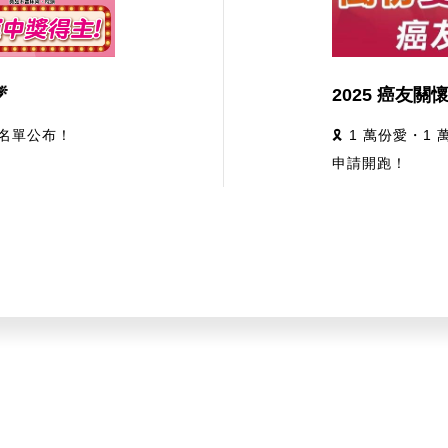

獎名單公布！
🎗 1 萬份愛・
申請開跑！