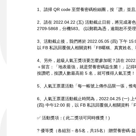
1、請掃 QR code 至營養密碼粉絲團，按「讚
2、請在 2022.04.22 (五) 活動截止日前，
2709-5868，分機583。 (以郵戳為憑，逾期恕不受理
3、活動截止後，我們將於 2022.05.05 (四) 下午
以 FB 私訊回覆個人相關資料「FB暱稱、真實姓
4、另外，超級人氣王獎項要怎麼參加呢？請在 2022.
＋留言：「地表最強，就是營養密碼益生菌！」記得
按讚吧，按讚人數最高前 5 名，就可獲得人氣王獎！
5、人氣王票選活動「每一帳號上傳作品限一張，惟
6、人氣王票選活動截止時間為，2022.04.25 (一)
(四) 中午12:00 前，以 FB 私訊回覆個人
✅ 活動獎項：( 此二獎項可同時獲獎！)
? 優等獎（各組別－各5名，共15名）:贈營養密碼-益生菌 