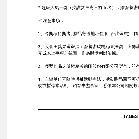
? 超級人氣王獎（按讚數最高－前 5 名）：贈營養密碼-益生
✅ 注意事項：
1、各獎項得獎者, 贈品寄送地址僅限 (台澎金馬)，
2、人氣王獎票選辦法：營養密碼粉絲團按讚＋上傳著
完成以上事項之截圖，作為贈獎判斷依據。
3、獲獎作品之版權屬美德耐股份有限公司所有，並
4、主辦單位可隨時增補活動辦法，活動贈品因不可
改或暫停本活動。如有未盡事宜，悉依本公司相關規
TAGES