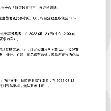
或是到全台「維康醫療門市」索取繪圖紙。
密碼益生菌著色比賽小組」收，相關活動連絡電話：02-
獎者，在 2022.05.12 (四) 中午12:00 前，
法要求補寄）。
-下方活動貼文底下」，設定公開分享＋並 tag 一位好友
好友、哥哥、姐姐、弟弟還有妹妹，來為您寶貝的作品
」的貼文中，屆時也要請獲獎者，在 2022.05.12
（逾時則視為棄權，無法要求補寄）。