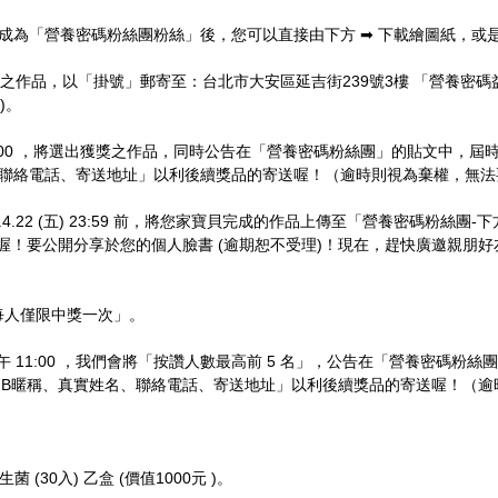
」並且成為「營養密碼粉絲團粉絲」後，您可以直接由下方 ➡ 下載繪圖紙，
將完成著色之作品，以「掛號」郵寄至：台北市大安區延吉街239號3樓 「營養
)。
 15:00 ，將選出獲獎之作品，同時公告在「營養密碼粉絲團」的貼文中，屆時也要請獲
名、聯絡電話、寄送地址」以利後續獎品的寄送喔！（逾時則視為棄權，無
4.22 (五) 23:59 前，將您家寶貝完成的作品上傳至「營養密碼粉絲團
喔！要公開分享於您的個人臉書 (逾期恕不受理)！現在，趕快廣邀親朋
每人僅限中獎一次」。
 上午 11:00 ，我們會將「按讚人數最高前 5 名」，公告在「營養密碼粉絲團
相關資料「FB暱稱、真實姓名、聯絡電話、寄送地址」以利後續獎品的寄送喔！
(30入) 乙盒 (價值1000元 )。