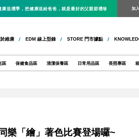
季，把健康送給爸爸，就是最好的父親節禮物！即日起 ～ 8/31 止，全
加
關於維康
EDM 線上型錄
STORE 門市據點
KNOWLE
充區
保健食品區
清潔保養區
日常用品區
長照專區
生菌同樂「繪」著色比賽登場囉~