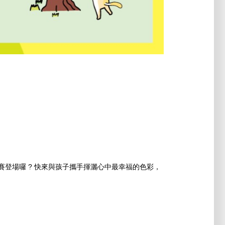
比賽登場囉 ? 快來與孩子攜手揮灑心中最幸福的色彩，