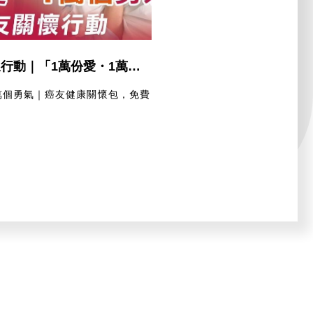
2025 癌友關懷行動｜「1萬份愛・1萬個勇氣」健康關懷包，免費申請開跑！
1 萬個勇氣｜癌友健康關懷包，免費

告
我