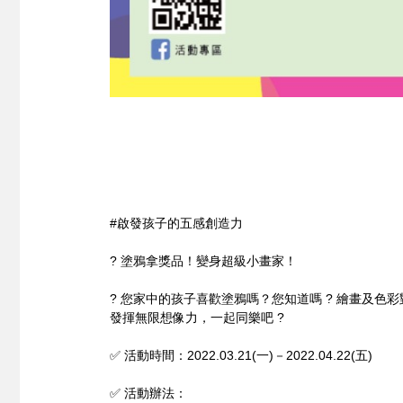
#啟發孩子的五感創造力
? 塗鴉拿獎品！變身超級小畫家！
? 您家中的孩子喜歡塗鴉嗎？您知道嗎 ? 繪畫及色彩
發揮無限想像力，一起同樂吧 ?
✅ 活動時間：2022.03.21(一)－2022.04.22(五)
✅ 活動辦法：