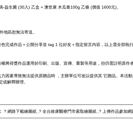
菌 (30入) 乙盒 + 澳世康 木瓜膏100g 乙條 (價值 1600元)。
國外地區恕無法寄送。
色完成作品＋公開分享並 tag 1 位好友＋指定留言內容，以上需全部
有權將得獎作品運用於印刷、出版、宣傳、重製等用途，但仍需註明原作
抗力因素導致無法提供原贈品時 ，主辦單位可改以提供其 它贈品。本活
定或解釋辦理。
 :
? 網路下載繪圖紙
? 全台維康醫療門市索取繪圖紙
? 上傳作品參加網