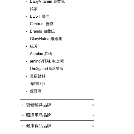
BabyVitamin 寶益兒
娘家
BEST 倍佳
Centrum 善存
Brands 白蘭氏
GloryNutria 維維樂
統芳
Acrobio 昇橋
aminoVITAL 味之素
Om3gafort 歐3加福
長庚醫科
彈潤肽肽
優寶滴
復健輔具品牌
照護用品品牌
健康食品品牌