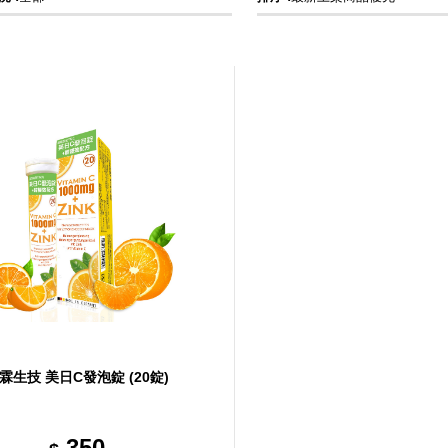
霖生技 美日C發泡錠 (20錠)
350