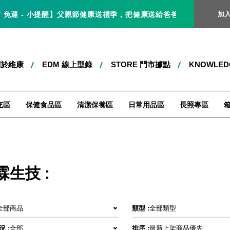
免運 - 小提醒】父親節健康送禮季，把健康送給爸爸，就是最好的父親節禮
加
關於維康
EDM 線上型錄
STORE 門市據點
KNOWLE
充區
保健食品區
清潔保養區
日常用品區
長照專區
霖生技 :
全部商品
類型 :
全部類型
 :
全部
排序 :
最新上架商品優先