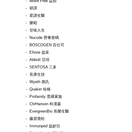
Move Free 益節
研譯
星譜生醫
樂昭
甘味人生
Nucode 營養密碼
BOSCOGEN 百仕可
Efione 益富
Abbott 亞培
SENTOSA 三多
長庚生技
Wyeth 惠氏
Quaker 桂格
Profamily 普羅家族
ChrHansen 科漢森
EvergreenBio 長榮生醫
藤原寶松
Immunped 益妙兒