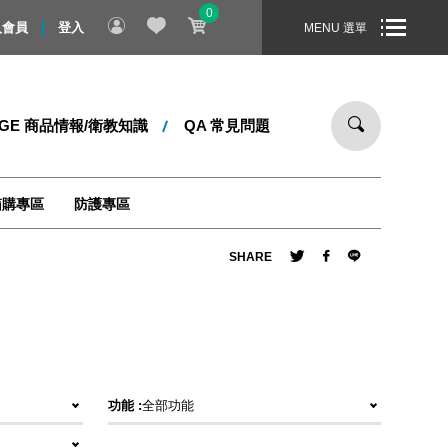
0
物！即日起 ～ 8/31 止，全站消費滿 1000 元，即享免運宅配到
入會員
登入
MENU 選單
DGE 商品情報/衛教知識
QA 常見問題
箱購專區
防護專區
SHARE
功能 :
全部功能