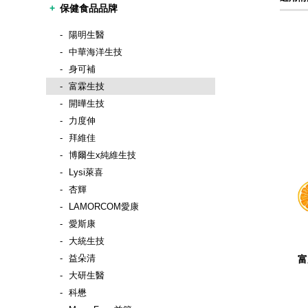
保健食品品牌
陽明生醫
中華海洋生技
身可補
富霖生技
開曄生技
力度伸
拜維佳
博爾生x純維生技
Lysi萊喜
杏輝
LAMORCOM愛康
愛斯康
大統生技
益朵清
富
大研生醫
科懋