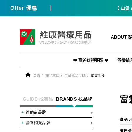
Offer 優惠
【 出貨 / 
維康醫療用品
ABOUT 
❤️ 寵爸好禮專區 ❤️
營養補
首頁
商品專區
保健食品品牌
富霖生技
富
GUIDE 找商品
BRANDS 找品牌
維他命品牌
商品 :
營養補充品牌
適用情況