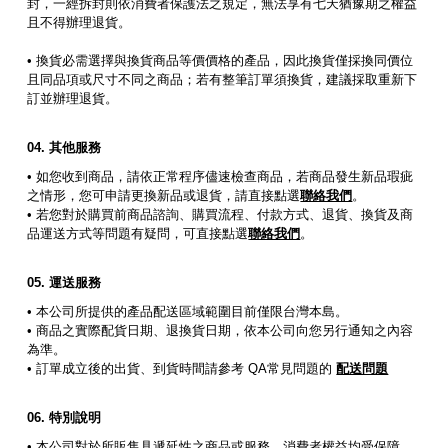
封，一經拆封則依消費者保護法之規定，無法享有七天猶豫期之權益
且不得辦理退貨。
• 換貨必需選擇與換貨商品等價價格的產品，因此換貨僅採換同價位
且同品項或尺寸不同之商品；若有整筆訂單須換貨，建議採取重新下
訂並辦理退貨。
其他服務
• 如您收到商品，請依正常程序儘速檢查商品，若商品發生新品瑕疵
之情形，您可申請更換新品或退貨，請直接點選
聯絡我們
。
• 若您對於購買前商品諮詢、購買流程、付款方式、退貨、換貨及商
品運送方式等問題有疑問，可直接點選
聯絡我們
。
運送服務
• 本公司所提供的產品配送區域範圍目前僅限台灣本島。
• 商品之實際配貨日期、退換貨日期，依本公司向您另行通知之內容
為準。
• 訂單成立後的出貨、到貨時間請參考 QA常見問題的
配送問題
特別說明
• 本公司對於所販售具遞延性之商品或服務，消費者權益均受保障。