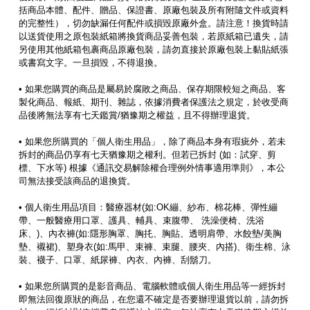
括商品本體、配件、贈品、保證書、原廠包裝及所有附隨文件或資料
的完整性），切勿缺漏任何配件或損毀原廠外盒。請注意！換貨時請
以送貨使用之原包裝紙箱將換貨商品妥善包裝，若原紙箱已遺失，請
另使用其他紙箱包裹商品原廠包裝，請勿直接於原廠包裝上黏貼紙張
或書寫文字。一旦損毀，不得退換。
• 如果您購買的商品是屬易於腐敗之商品、保存期限較短之商品、客
製化商品、報紙、期刊、雜誌，依據消費者保護法之規定，於收受商
品後將無法享有七天鑑賞/猶豫期之權益，且不得辦理退貨。
• 如果您所購買的「個人衛生用品」，除了商品本身有瑕疵外，若未
拆封的商品仍享有七天猶豫期之權利。但若已拆封 (如：試穿、剪
標、下水等) 根據《通訊交易解除權合理例外情事適用準則》，本公
司無法接受該商品的退換貨。
• 個人衛生用品項目：醫療器材(如:OK繃、紗布、棉花棒、彈性繃
帶、一般醫療用口罩、護具、輔具、束腹帶、 洗澡便椅、洗浴
床、)、內衣褲(如:隱形胸罩、胸扥、胸貼、透明肩帶、水餃墊/美胸
墊、襯裙)、塑身衣(如:馬甲、束褲、束腿、腰夾、內搭)、衛生棉、泳
裝、襪子、口罩、紙尿褲、內衣、內褲、刮鬍刀。
• 如果您所購買的是影音商品、電腦軟體或個人衛生用品等一經拆封
即無法回復原狀的商品，在您還不確定是否要辦理退貨以前，請勿拆