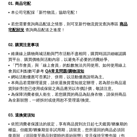
商品宅配
• 本公司宅配採「新竹物流」協助宅配！
• 若您需要查詢商品配送之情形，則可至新竹物流貨況查詢專區
商品
宅配狀況
查詢商品配送之進度！
購買注意事項
• 維康線上購物商城活動與門市活動不盡相同，購買時請詳細確認購
買平台、購買價格與活動內容，以避免不必要的消費紛爭。
• 「門市會員」與「線上會員」的點數無法共同使用。如何使用線上
會員紅利點數可參考
QA常見問題/購物須知
• 網站活動優惠可否累計、併用，以活動優惠說明為主。
• 本商品若需辦理退貨，請依退換貨需知規定辦理，若為部分商品退
貨則針對您已使用或保留之商品應另以市價計價，敬請注意。
• 為保障消費者個人衛生，若您購買的商品為貼身衣物，請保持商品
為全新狀態，一經拆封或使用恕不受理退/換貨。
退換貨須知
• 依照消費者保護法的規定，享有商品貨到次日起七天鑑賞/猶豫期的
權益。但鑑賞/猶豫期並非試用期，請留意，您所退回的商品必須回
復原狀 （須回復至商品到貨時的原始狀態）並且保持完整包裝（包