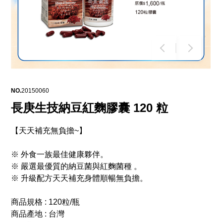
NO.
20150060
長庚生技納豆紅麴膠囊 120 粒
【天天補充無負擔~】
※ 外食一族最佳健康夥伴。
※ 嚴選最優質的納豆菌與紅麴菌種 。
※ 升級配方天天補充身體順暢無負擔。
商品規格 : 120粒/瓶
商品產地 : 台灣