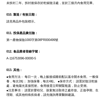
未拆封二年。拆封後保存於乾燥陰涼處，並於三個月內食用完畢。
製造
/
有效日期：
請見商品外包裝標示。
投保產品責任險：
第一產物保險1000字第08PR000499號
食品業者登錄字號：
A-116753096-00000-5
其他：
●食用方法： 每日一次，晚上飯後或睡前配以溫冷開水食用。一般保
養，每次2粒； 加強保養，每次4粒。 ●保存方式： 請置於陰涼乾燥
處，避免陽光直接照射。食用後需立即關緊瓶蓋，防止受潮。
●注意事項： 請置於嬰幼兒、孩童無法取得之處存放。正值孕期、生
理期、或其他特殊疾病者，請先徵詢專業醫師建議。