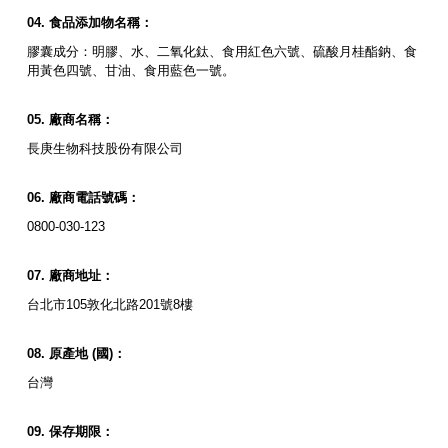
食品添加物名稱：
膠囊成分：明膠、水、二氧化鈦、食用紅色六號、硫酸月桂酯鈉、食
用黃色四號、甘油、食用藍色一號。
廠商名稱：
長庚生物科技股份有限公司
廠商電話號碼：
0800-030-123
廠商地址：
台北市105敦化北路201號8樓
原產地
(
國
)
：
台灣
保存期限：