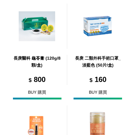
長庚醫科 龜苓膏 (120g/8
長庚 二類外科手術口罩_
顆/盒)
淡藍色 (50片/盒)
800
160
$
$
BUY 購買
BUY 購買