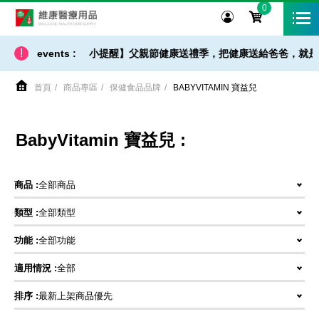
0
維康醫療用品
!
【 出貨 / 免運 - 小提醒】父親節健康送禮季，把健康送給爸爸，就是
events :
首頁
商品專區
保健食品品牌
BABYVITAMIN 寶益兒
BabyVitamin 寶益兒 :
商品 :
全部商品
類型 :
全部類型
功能 :
全部功能
適用情況 :
全部
排序 :
最新上架商品優先