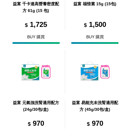
益富 千卡達高營養密度配
益富 福惜素 15g (15包)
方 61g (15 包)
1,725
1,500
$
$
BUY 購買
BUY 購買
益富 元氣強洗腎適用配方
益富 易能充未洗腎適用配
(24g/30包/盒)
方 (45g/30包/盒)
970
970
$
$