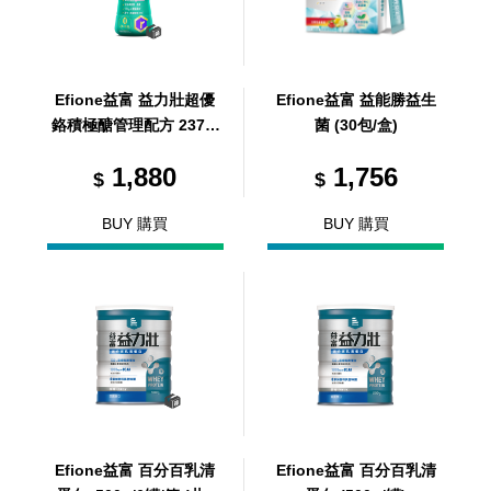
Efione益富 益力壯超優
Efione益富 益能勝益生
鉻積極醣管理配方 237m
菌 (30包/盒)
l/24罐/箱 (共24罐，共1
1,880
1,756
箱)
$
$
BUY 購買
BUY 購買
Efione益富 百分百乳清
Efione益富 百分百乳清