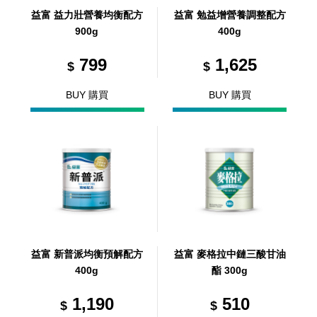
益富 益力壯營養均衡配方
益富 勉益增營養調整配方
900g
400g
799
1,625
$
$
BUY 購買
BUY 購買
益富 新普派均衡預解配方
益富 麥格拉中鏈三酸甘油
400g
酯 300g
1,190
510
$
$