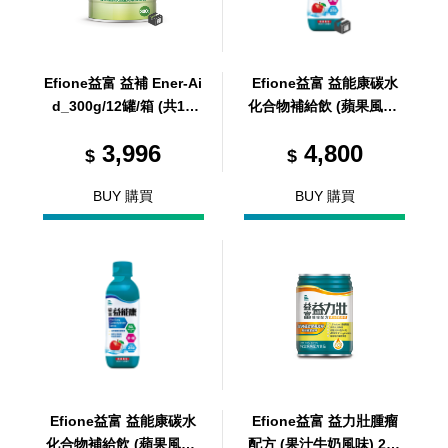
Efione益富 益補 Ener-Ai
Efione益富 益能康碳水
d_300g/12罐/箱 (共12
化合物補給飲 (蘋果風味)
罐，共1箱)
300ml/24瓶/箱 (共24瓶，
3,996
4,800
共1箱)
$
$
BUY 購買
BUY 購買
Efione益富 益能康碳水
Efione益富 益力壯腫瘤
化合物補給飲 (蘋果風味)
配方 (果汁牛奶風味) 237