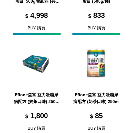
蛋白_500g/6罐/箱 (共6
蛋白 (500g/罐)
罐，共1箱)
4,998
833
$
$
BUY 購買
BUY 購買
Efione益富 益力壯糖尿
Efione益富 益力壯糖尿
病配方 (奶茶口味) 250m
病配方 (奶茶口味) 250ml
l/24罐/箱 (共24罐，共1
1,800
85
箱)
$
$
BUY 購買
BUY 購買