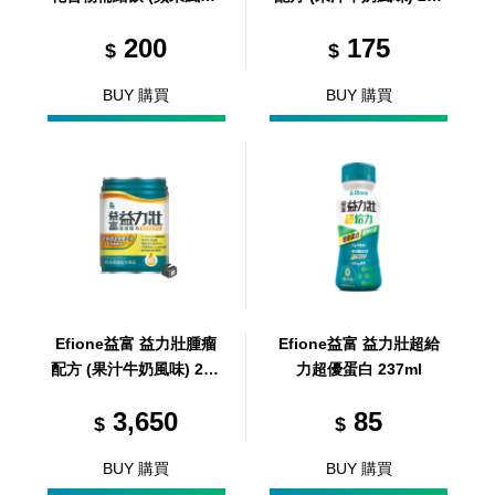
300ml
ml
200
175
$
$
BUY 購買
BUY 購買
Efione益富 益力壯腫瘤
Efione益富 益力壯超給
配方 (果汁牛奶風味) 237
力超優蛋白 237ml
ml/24罐/箱 (共24罐，共1
3,650
85
箱)
$
$
BUY 購買
BUY 購買