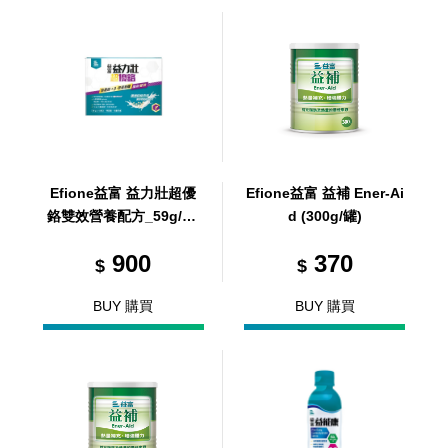
Efione益富 益力壯超優
Efione益富 益補 Ener-Ai
鉻雙效營養配方_59g/12
d (300g/罐)
包/盒 (共12包，共1盒)
900
370
$
$
BUY 購買
BUY 購買