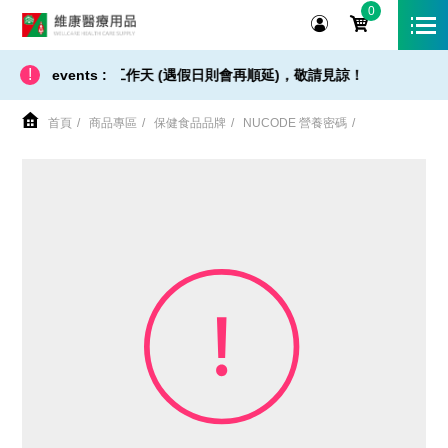
0
維康醫療用品
!
要 7 ~ 10 個工作天 (遇假日則會再順延)，敬請見諒！
events :
首頁
商品專區
保健食品品牌
NUCODE 營養密碼