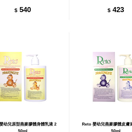
540
423
$
$
o 嬰幼兒原型燕麥膠體身體乳液 2
Reto 嬰幼兒燕麥膠體皮膚
50ml
50ml