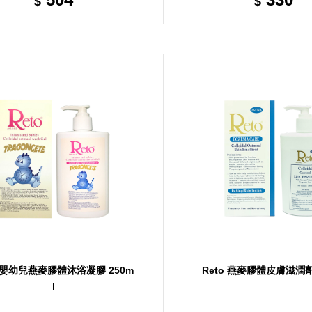
$
$
o 嬰幼兒燕麥膠體沐浴凝膠 250m
Reto 燕麥膠體皮膚滋潤劑 
l