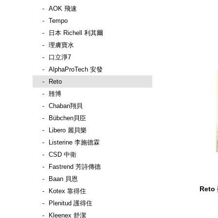
AOK 飛速
Tempo
日本 Richell 利其爾
理膚寶水
口立淨7
AlphaProTech 安發
Reto
雃博
Chaban翔貝
Bübchen貝臣
Libero 麗貝樂
Listerine 李施德霖
CSD 中衛
Fastrend 芳詩傳德
Baan 貝恩
Ret
Kotex 靠得住
Plenitud 護得住
Kleenex 舒潔