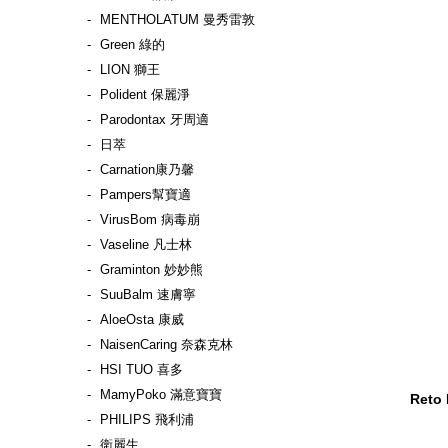
MENTHOLATUM 曼秀雷敦
Green 綠的
LION 獅王
Polident 保麗淨
Parodontax 牙周適
日萃
Carnation康乃馨
Pampers幫寶適
VirusBom 病毒崩
Vaseline 凡士林
Graminton 妙妙熊
SuuBalm 速膚寧
AloeOsta 康威
NaisenCaring 奈森克林
HSI TUO 喜多
MamyPoko 滿意寶寶
Ret
PHILIPS 飛利浦
衛麗生