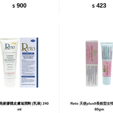
900
423
$
$
o 燕麥膠體皮膚滋潤劑 (乳液) 240
Reto 天使plusII長效型
ml
80gm