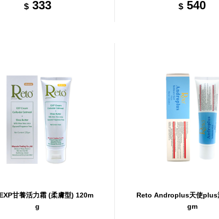
333
540
$
$
o EXP甘養活力霜 (柔膚型) 120m
Reto Androplus天使plu
g
gm