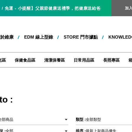
- 小提醒】父親節健康送禮季，把健康送給爸爸，就是最好的父親節禮物！即
加
關於維康
EDM 線上型錄
STORE 門市據點
KNOWLE
充區
保健食品區
清潔保養區
日常用品區
長照專區
to :
全部商品
類型 :
全部類型
 :
全部
排序 :
最新上架商品優先