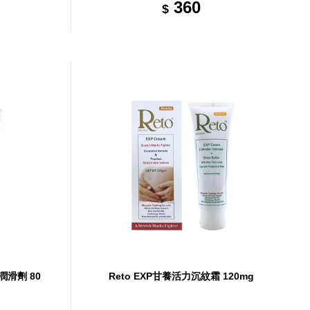
360
$
s潤滑劑 80
Reto EXP甘養活力沉紋霜 120mg