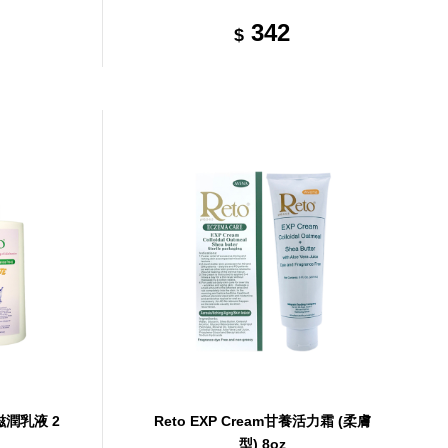
342
$
滋潤乳液 2
Reto EXP Cream甘養活力霜 (柔膚
型) 8oz