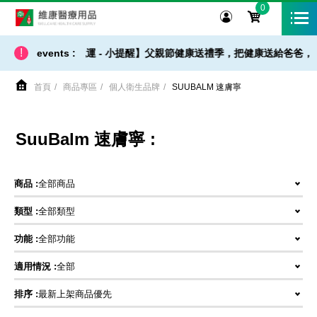
0
維康醫療用品
!
【 出貨 / 免運 - 小提醒】父親節健康送禮季，把健康送給爸爸，
events :
首頁
商品專區
個人衛生品牌
SUUBALM 速膚寧
SuuBalm 速膚寧 :
商品 :
全部商品
類型 :
全部類型
功能 :
全部功能
適用情況 :
全部
排序 :
最新上架商品優先