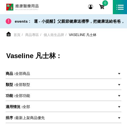
0
維康醫療用品
!
【 出貨 / 免運 - 小提醒】父親節健康送禮季，把健康送給爸爸，
events :
首頁
商品專區
個人衛生品牌
VASELINE 凡士林
Vaseline 凡士林 :
商品 :
全部商品
類型 :
全部類型
功能 :
全部功能
適用情況 :
全部
排序 :
最新上架商品優先