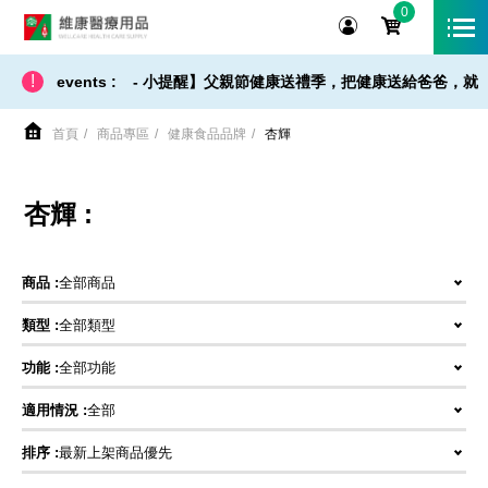
0
維康醫療用品
!
【 出貨 / 免運 - 小提醒】父親節健康送禮季，把健康送給爸爸，就是
events :
首頁
商品專區
健康食品品牌
杏輝
杏輝 :
商品 :
全部商品
類型 :
全部類型
功能 :
全部功能
適用情況 :
全部
排序 :
最新上架商品優先