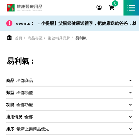
0
維康醫療用品
!
【 出貨 / 免運 - 小提醒】父親節健康送禮季，把健康送給爸爸，就是
events :
首頁
商品專區
復健輔具品牌
易利氣
易利氣 :
商品 :
全部商品
類型 :
全部類型
功能 :
全部功能
適用情況 :
全部
排序 :
最新上架商品優先