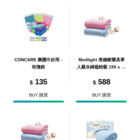
CONCARE 康護巾好用 -
Medlight 美德耐寢具單
玫瑰粉
人親水綿毯粉藍 150 x 12
0cm
135
588
$
$
BUY 購買
BUY 購買