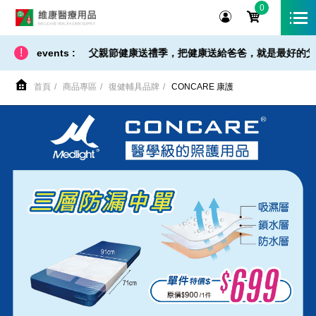
0
維康醫療用品
!
/ 免運 - 小提醒】父親節健康送禮季，把健康送給爸爸，就是最好的父親節禮
events :
首頁
商品專區
復健輔具品牌
CONCARE 康護