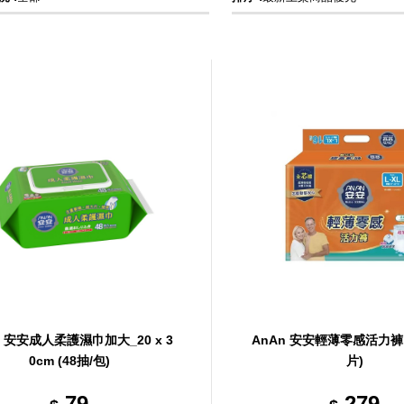
n 安安成人柔護濕巾加大_20 x 3
AnAn 安安輕薄零感活力褲 L
0cm (48抽/包)
片)
79
279