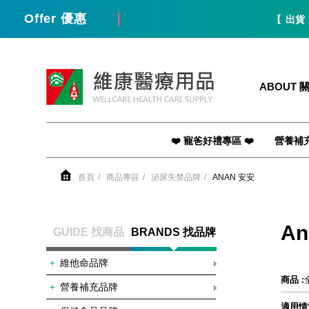
Offer 優惠
【 出貨 / 免運 -
維康醫療用品
ABOUT 
❤️ 寵爸好禮專區 ❤️
營養補
首頁
商品專區
泌尿失禁品牌
ANAN 安安
An
GUIDE 找商品
BRANDS 找品牌
維他命品牌
商品 :
營養補充品牌
適用情況