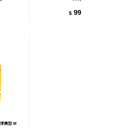
99
$
淨爽型 M