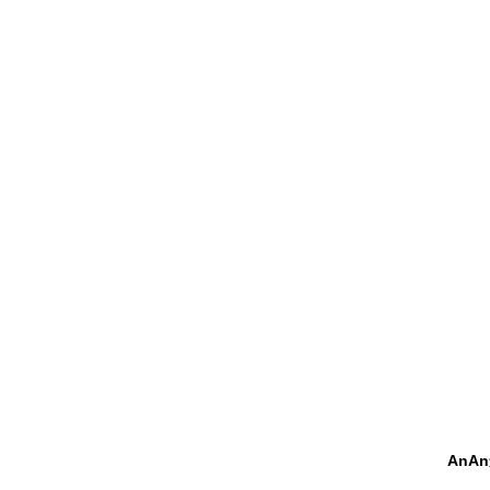
AnAn安安 成人紙尿