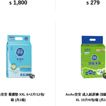
1,800
279
$
$
XXL 6+2片/12包/
AnAn安安 成人紙尿褲-頂級淨爽型 L-
箱 (共1箱)
XL 10片/6包/箱 (共