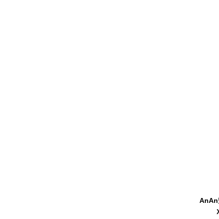
AnAn安安 成人紙尿