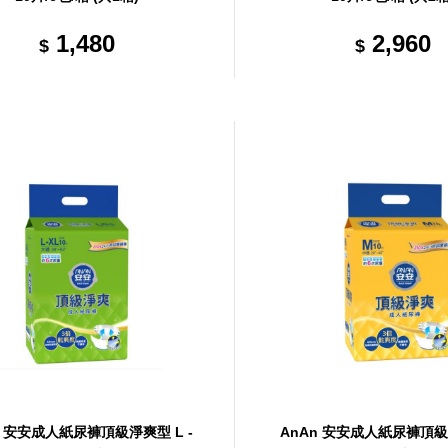
1,480
2,960
$
$
n 安安成人紙尿褲頂級淨爽型 L -
AnAn 安安成人紙尿褲頂級