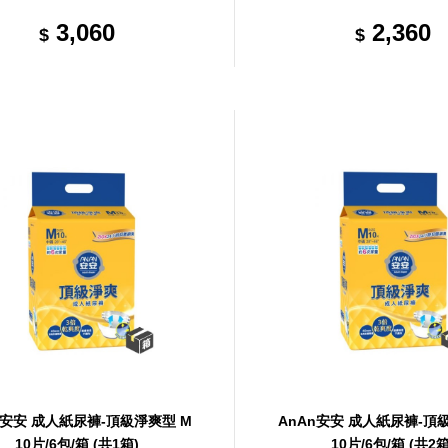
3,060
2,360
$
$
褲-頂級淨爽型 M
AnAn安安 成人紙尿褲-頂級淨爽型 M
10片/6包/箱 (共1箱)
10片/6包/箱 (共2箱