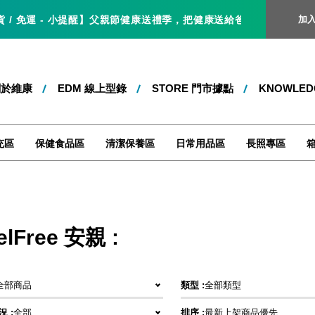
/ 免運 - 小提醒】父親節健康送禮季，把健康送給爸爸，就是最好的父親
加
關於維康
EDM 線上型錄
STORE 門市據點
KNOWLE
充區
保健食品區
清潔保養區
日常用品區
長照專區
elFree 安親 :
全部商品
類型 :
全部類型
 :
全部
排序 :
最新上架商品優先