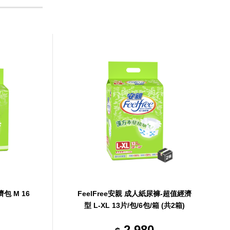
包 M 16
FeelFree安親 成人紙尿褲-超值經濟
型 L-XL 13片/包/6包/箱 (共2箱)
2,980