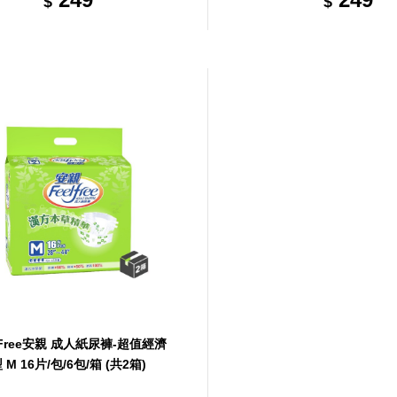
$
$
e安親 成人紙尿褲-超值經濟
型 M 16片/包/6包/箱 (共2箱)