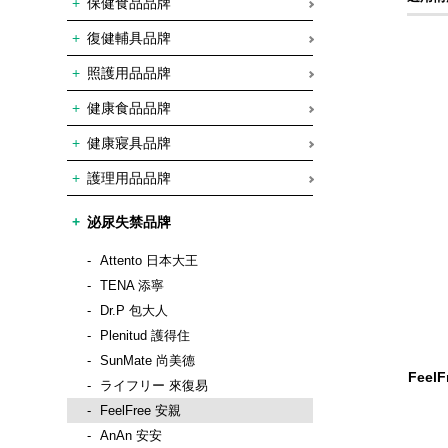
保健食品品牌
復健輔具品牌
照護用品品牌
健康食品品牌
健康寢具品牌
護理用品品牌
泌尿失禁品牌
Attento 日本大王
TENA 添寧
Dr.P 包大人
Plenitud 護得住
SunMate 尚美德
Feel
ライフリー 來復易
FeelFree 安親
AnAn 安安