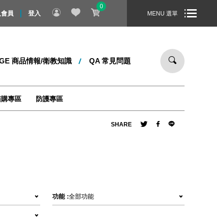
0
節禮物！即日起 ～ 8/31 止，全站消費滿 1000 元，即享免運宅
入會員
登入
MENU 選單
DGE 商品情報/衛教知識
QA 常見問題
箱購專區
防護專區
SHARE
功能 :
全部功能