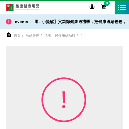
0
維康醫療用品
!
【 出貨 / 免運 - 小提醒】父親節健康送禮季，把健康送給爸爸，就
events :
首頁
商品專區
清潔、保養用品品牌