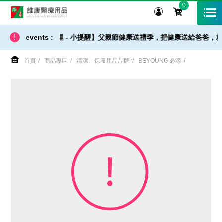
0
維康醫療用品
!
【 出貨 / 免運 - 小提醒】父親節健康送禮季，把健康送給爸爸，就
events :
首頁
商品專區
清潔、保養用品品牌
BEYOUNG 必漾