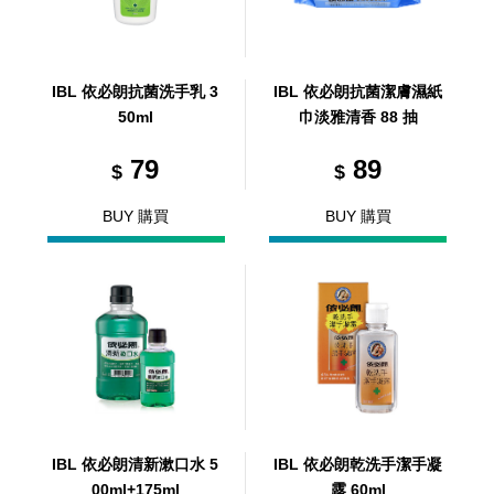
IBL 依必朗抗菌洗手乳 3
IBL 依必朗抗菌潔膚濕紙
50ml
巾淡雅清香 88 抽
79
89
$
$
BUY 購買
BUY 購買
IBL 依必朗清新漱口水 5
IBL 依必朗乾洗手潔手凝
00ml+175ml
露 60ml