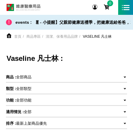
0
維康醫療用品
!
【 出貨 / 免運 - 小提醒】父親節健康送禮季，把健康送給爸爸，就
events :
首頁
商品專區
清潔、保養用品品牌
VASELINE 凡士林
Vaseline 凡士林 :
商品 :
全部商品
類型 :
全部類型
功能 :
全部功能
適用情況 :
全部
排序 :
最新上架商品優先