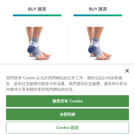
BUY 購買
BUY 購買
Bauerfeind 保爾範新可
Bauerfeind 保爾範新可
我們使用 Cookie 以允許我們網站的正常工作、個性化設計內容和廣
告、提供社交媒體功能並分析流量。我們還同社交媒體、廣告和分析合
調式踝寧 Malleotrain 灰
調式踝寧 Malleotrain 灰
作夥伴分享有關您使用我們網站的信息。
右 R6
右 R5
2,600
2,600
$
$
接受所有 Cookie
BUY 購買
BUY 購買
全部拒絕
Cookie 設定