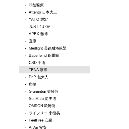
菲德醫療
Attento 日本大王
YAHO 耀宏
JUST 4U 強生
APEX 雃博
宜康
Medlight 美德耐浴親樂
Bauerfeind 保爾範
CSD 中衛
TENA 添寧
Dr.P 包大人
康揚
Graminton 妙妙熊
SunMate 尚美德
OMRON 歐姆龍
ライフリー 來復易
FeelFree 安親
AnAn 安安