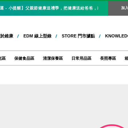
運 - 小提醒】父親節健康送禮季，把健康送給爸爸，就是最好的父親節禮物
加
關於維康
EDM 線上型錄
STORE 門市據點
KNOWLE
充區
保健食品區
清潔保養區
日常用品區
長照專區