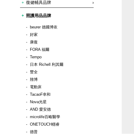
復健輔具品牌
照護用品品牌
beurer 德國博依
好家
康復
FORA 福爾
Tempo
日本 Richell 利其爾
豐全
雃博
電動床
TacaoF幸和
Nova光星
AND 愛安德
microlife百略醫學
ONETOUCH穩睿
德普