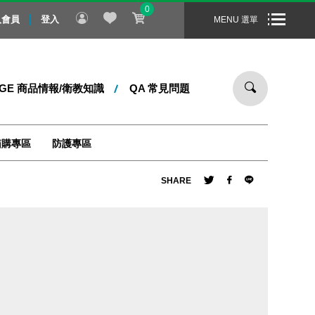
0
！即日起 ～ 8/31 止，全站消費滿 1000 元，即享免運宅配到您
入會員
登入
MENU 選單
DGE 商品情報/衛教知識
QA 常見問題
箱購專區
防護專區
SHARE