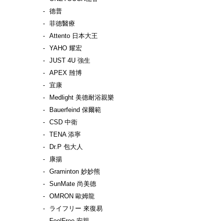
德普
菲德醫療
Attento 日本大王
YAHO 耀宏
JUST 4U 強生
APEX 雃博
宜康
Medlight 美德耐浴親樂
Bauerfeind 保爾範
CSD 中衛
TENA 添寧
Dr.P 包大人
康揚
Graminton 妙妙熊
SunMate 尚美德
OMRON 歐姆龍
ライフリー 來復易
FeelFree 安親