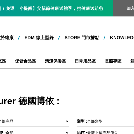
 免運 - 小提醒】父親節健康送禮季，把健康送給爸爸，就是最好的父親節
加
關於維康
EDM 線上型錄
STORE 門市據點
KNOWLE
充區
保健食品區
清潔保養區
日常用品區
長照專區
urer 德國博依 :
全部商品
類型 :
全部類型
 :
全部
排序 :
最新上架商品優先