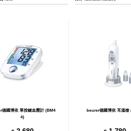
rer德國博依 單按鍵血壓計 (BM4
beurer德國博依 耳溫槍 (
4)
2,680
1,780