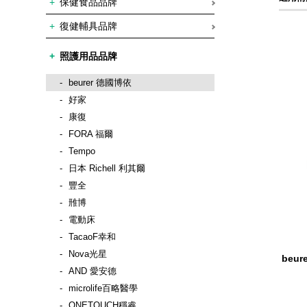
保健食品品牌
復健輔具品牌
照護用品品牌
beurer 德國博依
好家
康復
FORA 福爾
Tempo
日本 Richell 利其爾
豐全
雃博
電動床
TacaoF幸和
Nova光星
beu
AND 愛安德
microlife百略醫學
ONETOUCH穩睿