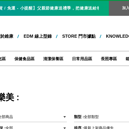
 免運 - 小提醒】父親節健康送禮季，把健康送給爸爸，就是最好的父親
加
關於維康
EDM 線上型錄
STORE 門市據點
KNOWLE
充區
保健食品區
清潔保養區
日常用品區
長照專區
樂美 :
全部商品
類型 :
全部類型
 :
全部
排序 :
最新上架商品優先