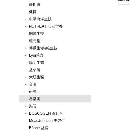
愛斯康
健輔
中華海洋生技
NUTREAT 心安營養
開曄生技
琉元堂
博爾生x純維生技
Lysi萊喜
陽明生醫
益朵清
大研生醫
寶瀛
研譯
吞樂美
樂昭
BOSCOGEN 百仕可
MeadJohnson 美強生
Efione 益富