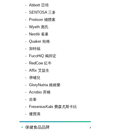
Abbott 亞培
SENTOSA 三多
Protison 補體素
Wyeth 惠氏
Nestlé 雀巢
Quaker 桂格
加特福
FucoHiQ 褐抑定
RedCow 紅牛
Affix 艾益生
孕哺兒
GloryNutria 維維樂
Acrobio 昇橋
吉泰
FreseniusKabi 費森尤斯卡比
優寶滴
保健食品品牌