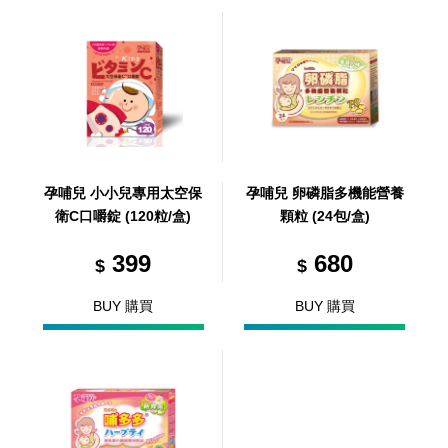
孕哺兒 小小兒專用太空保
孕哺兒 卵磷脂多機能營養
衛C口嚼錠 (120粒/盒)
顆粒 (24包/盒)
399
680
$
$
BUY 購買
BUY 購買