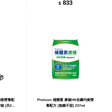
833
$
N均衡營養配
Protison 補體素 康健HN含纖均衡營
/箱 (共24
養配方 (無糖不甜) 237ml