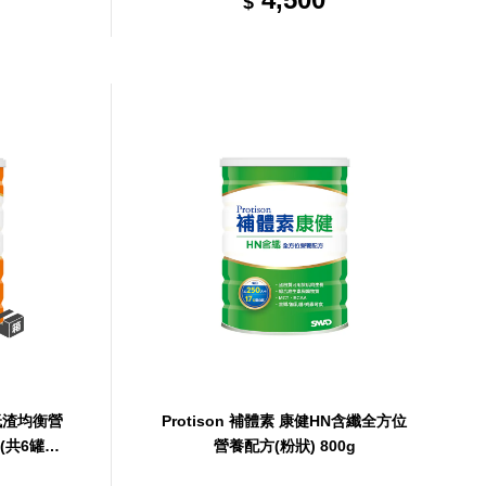
$
N低渣均衡營
Protison 補體素 康健HN含纖全方位
 (共6罐，
營養配方(粉狀) 800g