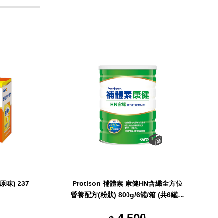
原味) 237
Protison 補體素 康健HN含纖全方位
營養配方(粉狀) 800g/6罐/箱 (共6罐，
共1箱)
4,500