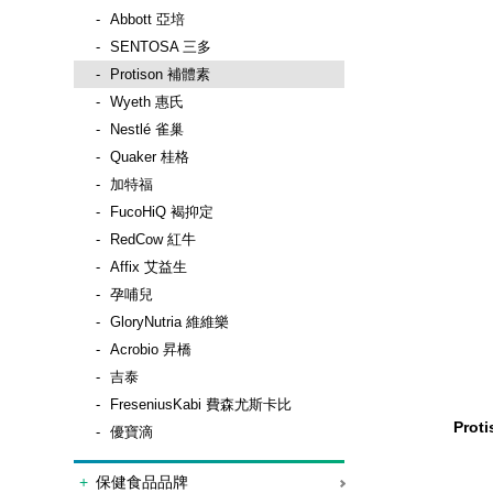
Abbott 亞培
SENTOSA 三多
Protison 補體素
Wyeth 惠氏
Nestlé 雀巢
Quaker 桂格
加特福
FucoHiQ 褐抑定
RedCow 紅牛
Affix 艾益生
孕哺兒
GloryNutria 維維樂
Acrobio 昇橋
吉泰
FreseniusKabi 費森尤斯卡比
Pro
優寶滴
保健食品品牌