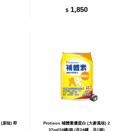
24罐，共1箱)
1,850
$
 (原味) 即
Protison 補體素優蛋白 (大麥風味) 2
37ml/24罐/箱 (共24罐，共1箱)