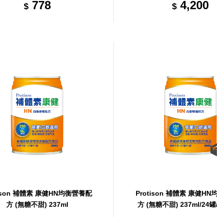
778
4,200
$
$
tison 補體素 康健HN均衡營養配
Protison 補體素 康健H
方 (無糖不甜) 237ml
方 (無糖不甜) 237ml/24罐
罐，共1箱)