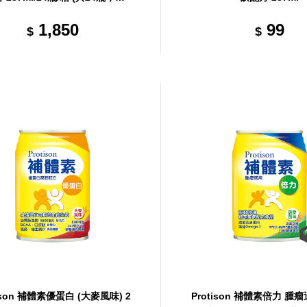
箱)
1,850
99
$
$
tison 補體素優蛋白 (大麥風味) 2
Protison 補體素倍力 腫