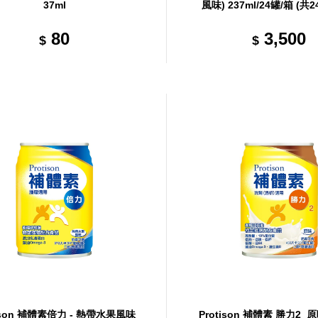
37ml
風味) 237ml/24罐/箱 (共
箱)
80
3,500
$
$
tison 補體素倍力 - 熱帶水果風味
Protison 補體素 勝力2_