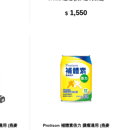
1,550
$
瘤適用 (燕麥
Protison 補體素倍力 腫瘤適用 (燕麥