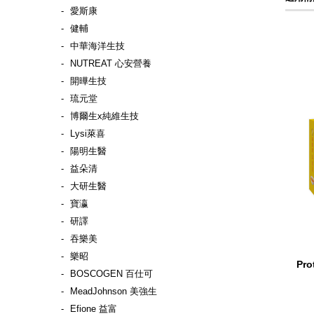
愛斯康
健輔
中華海洋生技
NUTREAT 心安營養
開曄生技
琉元堂
博爾生x純維生技
Lysi萊喜
陽明生醫
益朵清
大研生醫
寶瀛
研譯
吞樂美
樂昭
Pr
BOSCOGEN 百仕可
MeadJohnson 美強生
Efione 益富