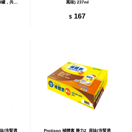
24罐，共1
風味) 237ml
167
$
原味(洗腎透
Protison 補體素 勝力2_原味(洗腎透