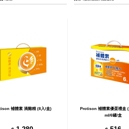
otison 補體素 滴雞精 (8入/盒)
Protison 補體素優蛋禮盒 (
ml/6罐/盒
1,280
516