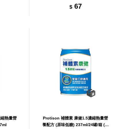
67
$
5濃縮熱量營
Protison 補體素 康健1.5濃縮熱量營
7ml
養配方 (原味低糖) 237ml/24罐/箱 (共