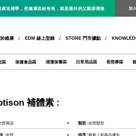
，把健康送給爸爸，就是最好的父親節禮物！即日起 ～ 8/31 止，全站
加
關於維康
EDM 線上型錄
STORE 門市據點
KNOWLE
充區
保健食品區
清潔保養區
日常用品區
長照專區
otison 補體素 :
全部商品
類型 :
全部類型
 :
全部
排序 :
最新上架商品優先