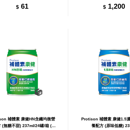
61
1,200
$
$
tison 補體素 康健HN含纖均衡營
Protison 補體素 康健1.
(無糖不甜) 237ml/24罐/箱 (共
養配方 (原味低糖) 23