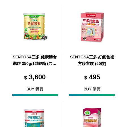
SENTOSA三多 健康膳食
SENTOSA三多 好氣色複
纖維 350g/12罐/箱 (共12
方膜衣錠 (50錠)
罐，共1箱)
3,600
495
$
$
BUY 購買
BUY 購買