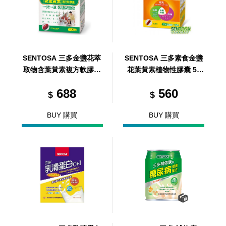
SENTOSA 三多金盞花萃
SENTOSA 三多素食金盞
取物含葉黃素複方軟膠囊
花葉黃素植物性膠囊 50
100 顆
顆
688
560
$
$
BUY 購買
BUY 購買