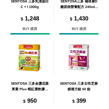
SENTOSA 三多乳清蛋白
SENTOSA三多 補体康D
C + I 1000g
糖尿病營養配方 240ml/2
4罐/箱 (共1箱)
1,248
1,430
$
$
BUY 購買
BUY 購買
SENTOSA 三多金盞花葉
SENTOSA 三多女性芝麻
黃素 Plus 蝦紅素軟膠囊
鎂複方錠 60 錠
50 顆
950
399
$
$