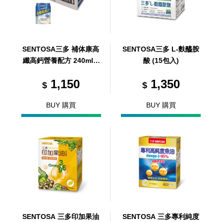
SENTOSA三多 補体康高
SENTOSA三多 L-麩醯胺
纖高鈣營養配方 240ml/2
酸 (15包入)
4罐/箱 (共1箱)
1,150
1,350
$
$
BUY 購買
BUY 購買
SENTOSA 三多印加果油
SENTOSA 三多專利純度