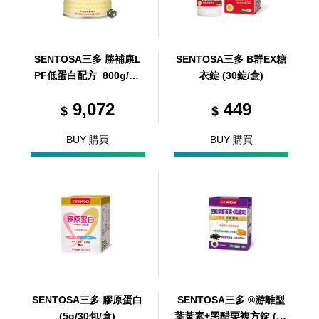
SENTOSA三多 勝補康L
SENTOSA三多 B群EX糖
PF低蛋白配方_800g/12
衣錠 (30錠/盒)
罐/箱 (共12罐，共1箱)
9,072
449
$
$
BUY 購買
BUY 購買
SENTOSA三多 膠原蛋白
SENTOSA三多 ®游離型
(5g/30包/盒)
葉黃素+黑醋栗複方錠 (30