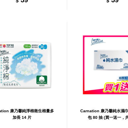
$
$
nation 康乃馨純淨棉衛生棉量多
Carnation 康乃馨純水
加長 14 片
包 80 抽 (買一送一，