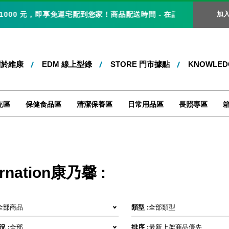
0 元，即享免運宅配到您家！商品配送時間 - 在訂單成立後，自訂單彙整
加
關於維康
EDM 線上型錄
STORE 門市據點
KNOWLE
充區
保健食品區
清潔保養區
日常用品區
長照專區
rnation康乃馨 :
全部商品
類型 :
全部類型
 :
全部
排序 :
最新上架商品優先