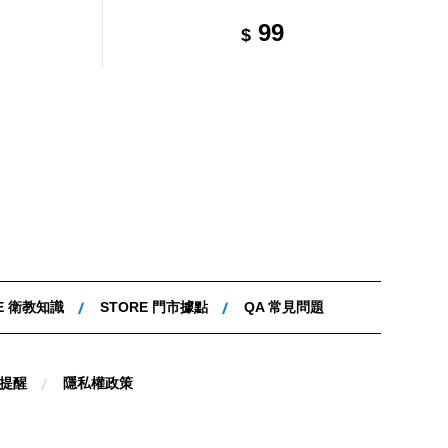
送一，共2包)
99
$
E 衛教知識
STORE 門市據點
QA 常見問題
提醒
隱私權政策