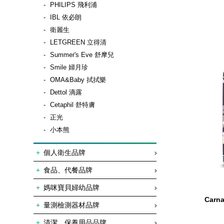
PHILIPS 飛利浦
IBL 依必朗
衛麗生
LETGREEN 立得清
Summer's Eve 舒摩兒
Smile 婦月珍
OMA&Baby 拭拭樂
Dettol 滴露
Cetaphil 舒特膚
正光
小本熊
個人衛生品牌
食品、代餐品牌
媽咪寶貝婦幼品牌
Car
量測檢測器材品牌
清潔、保養用品品牌