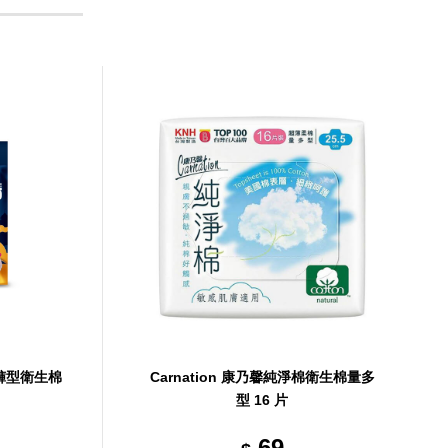
_褲型衛生棉
Carnation 康乃馨純淨棉衛生棉量多
型 16 片
69