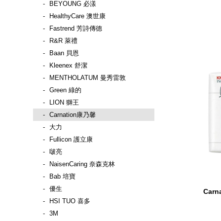
BEYOUNG 必漾
HealthyCare 澳世康
Fastrend 芳詩傳德
R&R 萊禮
Baan 貝恩
Kleenex 舒潔
MENTHOLATUM 曼秀雷敦
Green 綠的
LION 獅王
Carnation康乃馨
大力
Fullicon 護立康
啵亮
NaisenCaring 奈森克林
Bab 培寶
優生
Car
HSI TUO 喜多
3M