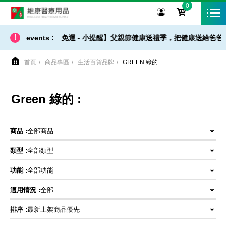
0
維康醫療用品
!
events :
【 出貨 / 免運 - 小提醒】父親節健康送禮季，把健康送給爸爸
首頁
商品專區
生活百貨品牌
GREEN 綠的
Green 綠的 :
商品 :
全部商品
類型 :
全部類型
功能 :
全部功能
適用情況 :
全部
排序 :
最新上架商品優先