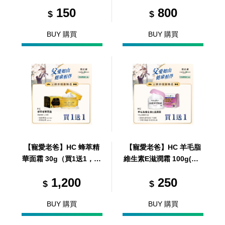
10入/包（買1送1，共2
l（買1送1，共2瓶）
150
800
包）
$
$
BUY 購買
BUY 購買
【寵愛老爸】HC 蜂萃精
【寵愛老爸】HC 羊毛脂
華面霜 30g（買1送1，共
維生素E滋潤霜 100g(買1
2瓶）
送1，共2罐)
1,200
250
$
$
BUY 購買
BUY 購買