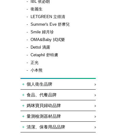
IBL 依必朗
衛麗生
LETGREEN 立得清
Summer's Eve 舒摩兒
Smile 婦月珍
OMA&Baby 拭拭樂
Dettol 滴露
Cetaphil 舒特膚
正光
小本熊
個人衛生品牌
食品、代餐品牌
媽咪寶貝婦幼品牌
量測檢測器材品牌
清潔、保養用品品牌