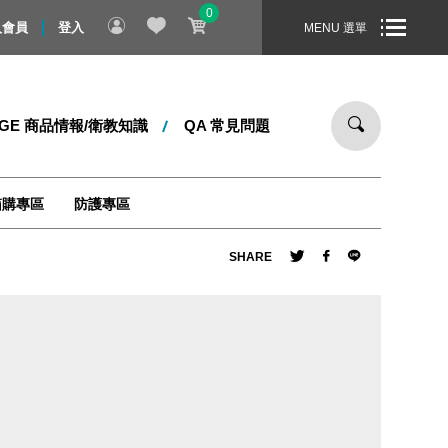
0
親節禮物！即日起 ～ 8/31 止，全站消費滿 1000 元，即享免運
入會員
登入
MENU 選單
DGE 商品情報/衛教知識
QA 常見問題
箱購專區
防護專區
SHARE