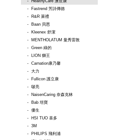
HealthyCare 澳世康
Fastrend 芳詩傳德
R&R 萊禮
Baan 貝恩
Kleenex 舒潔
MENTHOLATUM 曼秀雷敦
Green 綠的
LION 獅王
Carnation康乃馨
大力
Fullicon 護立康
啵亮
NaisenCaring 奈森克林
Bab 培寶
優生
HSI TUO 喜多
3M
PHILIPS 飛利浦