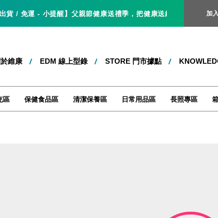
 / 免運 - 小提醒】父親節健康送禮季，把健康送給爸爸，就是最好的父
加
關於維康
EDM 線上型錄
STORE 門市據點
KNOWLE
充區
保健食品區
清潔保養區
日常用品區
長照專區