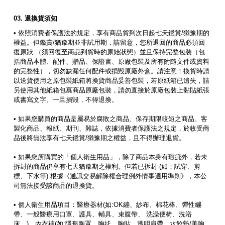
退換貨須知
• 依照消費者保護法的規定，享有商品貨到次日起七天鑑賞/猶豫期的
權益。但鑑賞/猶豫期並非試用期，請留意，您所退回的商品必須回
復原狀 （須回復至商品到貨時的原始狀態）並且保持完整包裝（包
括商品本體、配件、贈品、保證書、原廠包裝及所有附隨文件或資料
的完整性），切勿缺漏任何配件或損毀原廠外盒。請注意！換貨時請
以送貨使用之原包裝紙箱將換貨商品妥善包裝，若原紙箱已遺失，請
另使用其他紙箱包裹商品原廠包裝，請勿直接於原廠包裝上黏貼紙張
或書寫文字。一旦損毀，不得退換。
• 如果您購買的商品是屬易於腐敗之商品、保存期限較短之商品、客
製化商品、報紙、期刊、雜誌，依據消費者保護法之規定，於收受商
品後將無法享有七天鑑賞/猶豫期之權益，且不得辦理退貨。
• 如果您所購買的「個人衛生用品」，除了商品本身有瑕疵外，若未
拆封的商品仍享有七天猶豫期之權利。但若已拆封 (如：試穿、剪
標、下水等) 根據《通訊交易解除權合理例外情事適用準則》，本公
司無法接受該商品的退換貨。
• 個人衛生用品項目：醫療器材(如:OK繃、紗布、棉花棒、彈性繃
帶、一般醫療用口罩、護具、輔具、束腹帶、 洗澡便椅、洗浴
床、)、內衣褲(如:隱形胸罩、胸扥、胸貼、透明肩帶、水餃墊/美胸