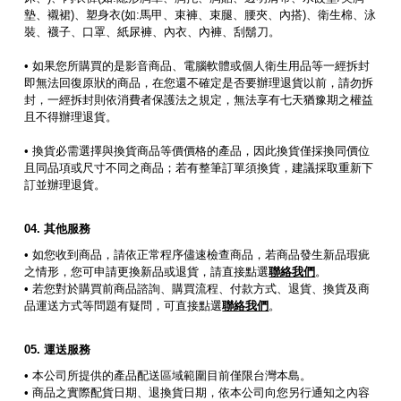
墊、襯裙)、塑身衣(如:馬甲、束褲、束腿、腰夾、內搭)、衛生棉、泳
裝、襪子、口罩、紙尿褲、內衣、內褲、刮鬍刀。
• 如果您所購買的是影音商品、電腦軟體或個人衛生用品等一經拆封
即無法回復原狀的商品，在您還不確定是否要辦理退貨以前，請勿拆
封，一經拆封則依消費者保護法之規定，無法享有七天猶豫期之權益
且不得辦理退貨。
• 換貨必需選擇與換貨商品等價價格的產品，因此換貨僅採換同價位
且同品項或尺寸不同之商品；若有整筆訂單須換貨，建議採取重新下
訂並辦理退貨。
其他服務
• 如您收到商品，請依正常程序儘速檢查商品，若商品發生新品瑕疵
之情形，您可申請更換新品或退貨，請直接點選
聯絡我們
。
• 若您對於購買前商品諮詢、購買流程、付款方式、退貨、換貨及商
品運送方式等問題有疑問，可直接點選
聯絡我們
。
運送服務
• 本公司所提供的產品配送區域範圍目前僅限台灣本島。
• 商品之實際配貨日期、退換貨日期，依本公司向您另行通知之內容