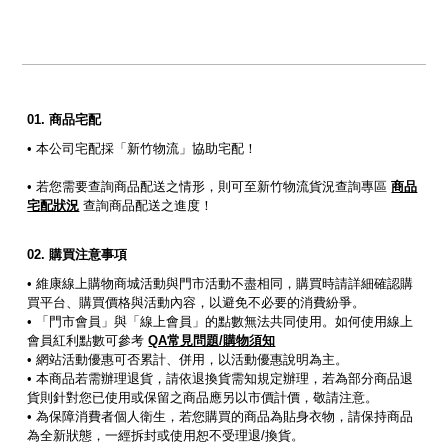
商品宅配
• 本公司宅配採「新竹物流」協助宅配！
• 若您需要查詢商品配送之情形，則可至新竹物流貨況查詢專區
商品
宅配狀況
查詢商品配送之進度！
購買注意事項
• 維康線上購物商城活動與門市活動不盡相同，購買時請詳細確認購
買平台、購買價格與活動內容，以避免不必要的消費紛爭。
• 「門市會員」與「線上會員」的點數無法共同使用。如何使用線上
會員紅利點數可參考
QA常見問題/購物須知
• 網站活動優惠可否累計、併用，以活動優惠說明為主。
• 本商品若需辦理退貨，請依退換貨需知規定辦理，若為部分商品退
貨則針對您已使用或保留之商品應另以市價計價，敬請注意。
• 為保障消費者個人衛生，若您購買的商品為貼身衣物，請保持商品
為全新狀態，一經拆封或使用恕不受理退/換貨。