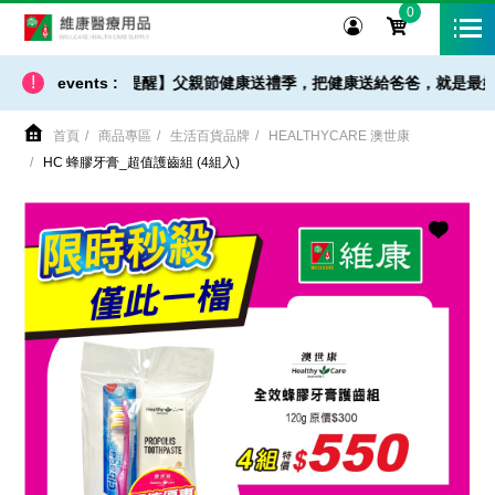
0
維康醫療用品
!
貨 / 免運 - 小提醒】父親節健康送禮季，把健康送給爸爸，就是最好的父親
events :
首頁
商品專區
生活百貨品牌
HEALTHYCARE 澳世康
HC 蜂膠牙膏_超值護齒組 (4組入)