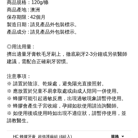
商品規格：120g/條
商品產地 : 澳洲
保存期限 : 42個月
製造日期 : 請見產品外包裝標示。
產品成分 : 請見產品外包裝標示。
◎用法用量 :
擠出適量牙膏軟毛牙刷上，徹底刷牙2-3分鐘或另依醫師
建議，需配合正確刷牙習慣。
注意事項：
※ 請置於陰涼、乾燥處，避免陽光直接照射。
※ 應放置於兒童不易拿取處或由成人陪同一併使用。
※ 蜂膠可能引起過敏反應，出現過敏現象請暫停使用。
※ 蜂膠會產生子宮收縮，孕婦如欲使用請洽詢醫師。
※ 如使用後或使用時如出現不適症狀，請暫停使用，並
請教醫生。
HC 蜂膠牙膏_超值護齒組 (4組入)
規格