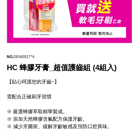
NO.
28340017*4
HC 蜂膠牙膏_超值護齒組 (4組入)
【貼心呵護您的牙齒~】
需配合正確刷牙習慣
※ 嚴選蜂膠萃取精華製成。
※ 添加天然蜂膠含氟配方保護牙齦。
※ 減少牙菌斑、緩解牙齦敏感及預防口腔異味。