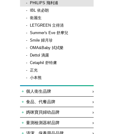
PHILIPS 飛利浦
IBL 依必朗
衛麗生
LETGREEN 立得清
Summer's Eve 舒摩兒
Smile 婦月珍
OMA&Baby 拭拭樂
Dettol 滴露
Cetaphil 舒特膚
正光
小本熊
個人衛生品牌
食品、代餐品牌
媽咪寶貝婦幼品牌
量測檢測器材品牌
清潔、保養用品品牌