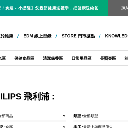
 免運 - 小提醒】父親節健康送禮季，把健康送給爸爸，就是最好的父親節
加
關於維康
EDM 線上型錄
STORE 門市據點
KNOWLE
充區
保健食品區
清潔保養區
日常用品區
長照專區
ILIPS 飛利浦 :
全部商品
類型 :
全部類型
 :
全部
排序 :
最新上架商品優先