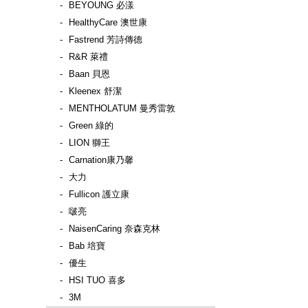
BEYOUNG 必漾
HealthyCare 澳世康
Fastrend 芳詩傳德
R&R 萊禮
Baan 貝恩
Kleenex 舒潔
MENTHOLATUM 曼秀雷敦
Green 綠的
LION 獅王
Carnation康乃馨
大力
Fullicon 護立康
啵亮
NaisenCaring 奈森克林
Bab 培寶
優生
HSI TUO 喜多
3M