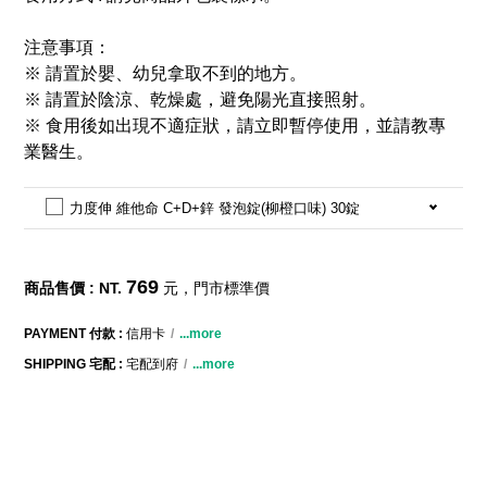
注意事項：
※ 請置於嬰、幼兒拿取不到的地方。
※ 請置於陰涼、乾燥處，避免陽光直接照射。
※ 食用後如出現不適症狀，請立即暫停使用，並請教專
業醫生。
力度伸 維他命 C+D+鋅 發泡錠(柳橙口味) 30錠
769
商品售價 : NT.
元，門市標準價
PAYMENT 付款 :
信用卡
...more
SHIPPING 宅配 :
宅配到府
...more