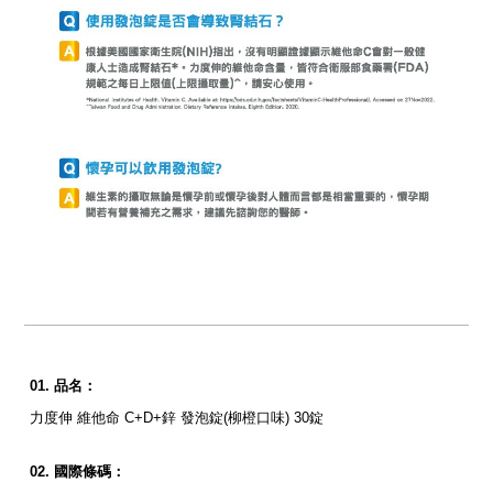
品名：
力度伸 維他命 C+D+鋅 發泡錠(柳橙口味) 30錠
國際條碼：