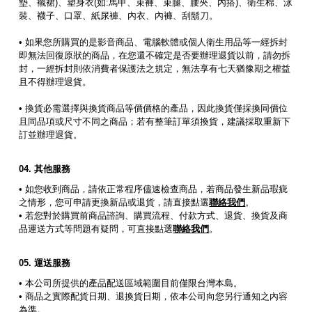
墊、襯裙)、塑身衣(如:馬甲、束褲、束腿、腰夾、內搭)、衛生棉、泳
裝、襪子、口罩、紙尿褲、內衣、內褲、刮鬍刀。
• 如果您所購買的是影音商品、電腦軟體或個人衛生用品等一經拆封
即無法回復原狀的商品，在您還不確定是否要辦理退貨以前，請勿拆
封，一經拆封則依消費者保護法之規定，無法享有七天猶豫期之權益
且不得辦理退貨。
• 換貨必需選擇與換貨商品等價價格的產品，因此換貨僅採換同價位
且同品項或尺寸不同之商品；若有整筆訂單須換貨，建議採取重新下
訂並辦理退貨。
其他服務
• 如您收到商品，請依正常程序儘速檢查商品，若商品發生新品瑕疵
之情形，您可申請更換新品或退貨，請直接點選
聯絡我們
。
• 若您對於購買前商品諮詢、購買流程、付款方式、退貨、換貨及商
品運送方式等問題有疑問，可直接點選
聯絡我們
。
運送服務
• 本公司所提供的產品配送區域範圍目前僅限台灣本島。
• 商品之實際配貨日期、退換貨日期，依本公司向您另行通知之內容
為準。