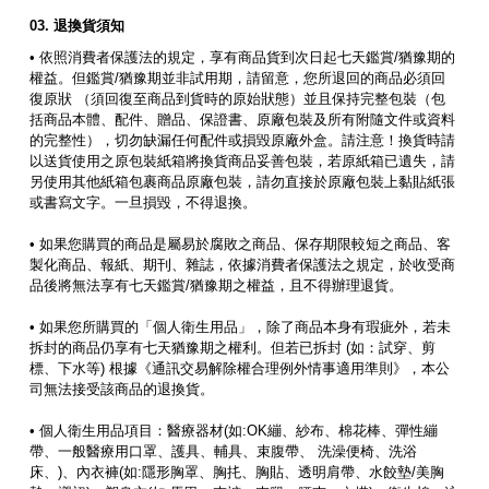
退換貨須知
• 依照消費者保護法的規定，享有商品貨到次日起七天鑑賞/猶豫期的
權益。但鑑賞/猶豫期並非試用期，請留意，您所退回的商品必須回
復原狀 （須回復至商品到貨時的原始狀態）並且保持完整包裝（包
括商品本體、配件、贈品、保證書、原廠包裝及所有附隨文件或資料
的完整性），切勿缺漏任何配件或損毀原廠外盒。請注意！換貨時請
以送貨使用之原包裝紙箱將換貨商品妥善包裝，若原紙箱已遺失，請
另使用其他紙箱包裹商品原廠包裝，請勿直接於原廠包裝上黏貼紙張
或書寫文字。一旦損毀，不得退換。
• 如果您購買的商品是屬易於腐敗之商品、保存期限較短之商品、客
製化商品、報紙、期刊、雜誌，依據消費者保護法之規定，於收受商
品後將無法享有七天鑑賞/猶豫期之權益，且不得辦理退貨。
• 如果您所購買的「個人衛生用品」，除了商品本身有瑕疵外，若未
拆封的商品仍享有七天猶豫期之權利。但若已拆封 (如：試穿、剪
標、下水等) 根據《通訊交易解除權合理例外情事適用準則》，本公
司無法接受該商品的退換貨。
• 個人衛生用品項目：醫療器材(如:OK繃、紗布、棉花棒、彈性繃
帶、一般醫療用口罩、護具、輔具、束腹帶、 洗澡便椅、洗浴
床、)、內衣褲(如:隱形胸罩、胸扥、胸貼、透明肩帶、水餃墊/美胸