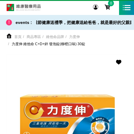
0
維康醫療用品
!
 小提醒】父親節健康送禮季，把健康送給爸爸，就是最好的父親節禮物！即日起 
events :
首頁
商品專區
維他命品牌
力度伸
力度伸 維他命 C+D+鋅 發泡錠(柳橙口味) 30錠