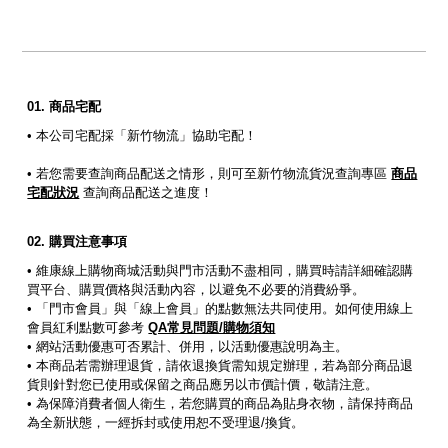
商品宅配
• 本公司宅配採「新竹物流」協助宅配！
• 若您需要查詢商品配送之情形，則可至新竹物流貨況查詢專區
商品
宅配狀況
查詢商品配送之進度！
購買注意事項
• 維康線上購物商城活動與門市活動不盡相同，購買時請詳細確認購
買平台、購買價格與活動內容，以避免不必要的消費紛爭。
• 「門市會員」與「線上會員」的點數無法共同使用。如何使用線上
會員紅利點數可參考
QA常見問題/購物須知
• 網站活動優惠可否累計、併用，以活動優惠說明為主。
• 本商品若需辦理退貨，請依退換貨需知規定辦理，若為部分商品退
貨則針對您已使用或保留之商品應另以市價計價，敬請注意。
• 為保障消費者個人衛生，若您購買的商品為貼身衣物，請保持商品
為全新狀態，一經拆封或使用恕不受理退/換貨。