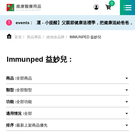
0
維康醫療用品
!
【 出貨 / 免運 - 小提醒】父親節健康送禮季，把健康送給爸爸，
events :
首頁
商品專區
維他命品牌
IMMUNPED 益妙兒
Immunped 益妙兒 :
商品 :
全部商品
類型 :
全部類型
功能 :
全部功能
適用情況 :
全部
排序 :
最新上架商品優先