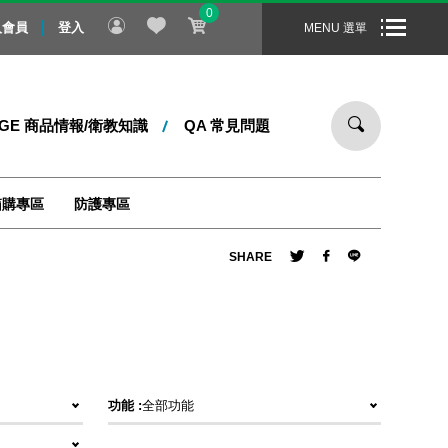
0
親節禮物！即日起 ～ 8/31 止，全站消費滿 1000 元，即享免運
入會員
登入
MENU 選單
DGE 商品情報/衛教知識
QA 常見問題
箱購專區
防護專區
SHARE
功能 :
全部功能