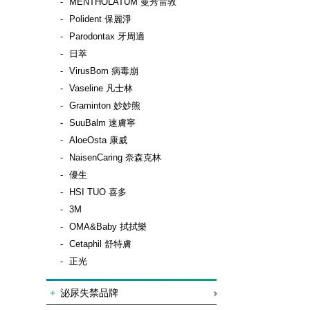
MENTHOLATUM 曼秀雷敦
Polident 保麗淨
Parodontax 牙周適
日萃
VirusBom 病毒崩
Vaseline 凡士林
Graminton 妙妙熊
SuuBalm 速膚寧
AloeOsta 康威
NaisenCaring 奈森克林
優生
HSI TUO 喜多
3M
OMA&Baby 拭拭樂
Cetaphil 舒特膚
正光
泌尿失禁品牌