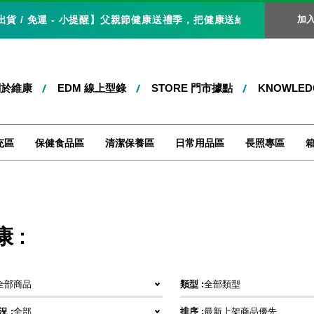
 / 免運 - 小提醒】父親節健康送禮季，把健康送給爸爸，就是最好的父
加
關於維康
EDM 線上型錄
STORE 門市據點
KNOWLE
充區
保健食品區
清潔保養區
日常用品區
長照專區
 :
全部商品
類型 :
全部類型
 :
全部
排序 :
最新上架商品優先