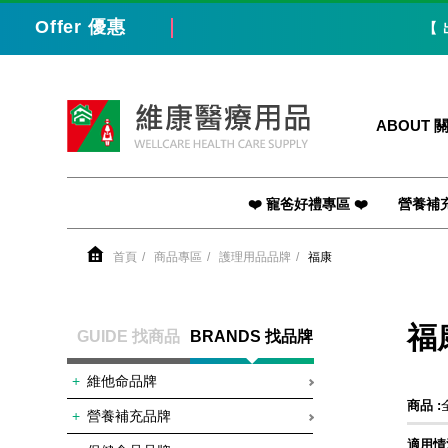
Offer 優惠
【 出貨
維康醫療用品
ABOUT 
❤️ 寵爸好禮專區 ❤️
營養補
首頁
商品專區
護理用品品牌
福康
福康
GUIDE 找商品
BRANDS 找品牌
維他命品牌
商品 :
營養補充品牌
適用情況