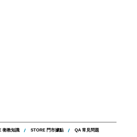
E 衛教知識
STORE 門市據點
QA 常見問題