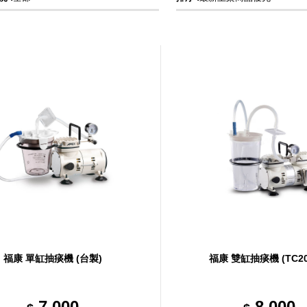
福康 單缸抽痰機 (台製)
福康 雙缸抽痰機 (TC20
7,000
8,000