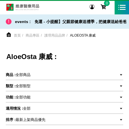
0
維康醫療用品
!
events :
【 出貨 / 免運 - 小提醒】父親節健康送禮季，把健康送給爸爸
首頁
商品專區
護理用品品牌
ALOEOSTA 康威
AloeOsta 康威 :
商品 :
全部商品
類型 :
全部類型
功能 :
全部功能
適用情況 :
全部
排序 :
最新上架商品優先