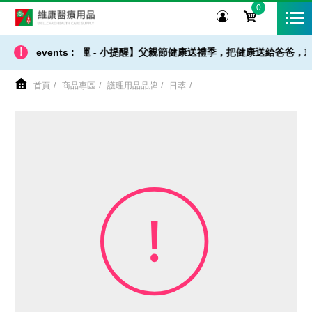
0
維康醫療用品
!
【 出貨 / 免運 - 小提醒】父親節健康送禮季，把健康送給爸爸，就
events :
首頁
商品專區
護理用品品牌
日萃