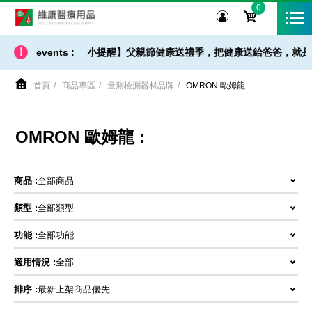
0
維康醫療用品
!
【 出貨 / 免運 - 小提醒】父親節健康送禮季，把健康送給爸爸，就是
events :
首頁
商品專區
量測檢測器材品牌
OMRON 歐姆龍
OMRON 歐姆龍 :
商品 :
全部商品
類型 :
全部類型
功能 :
全部功能
適用情況 :
全部
排序 :
最新上架商品優先