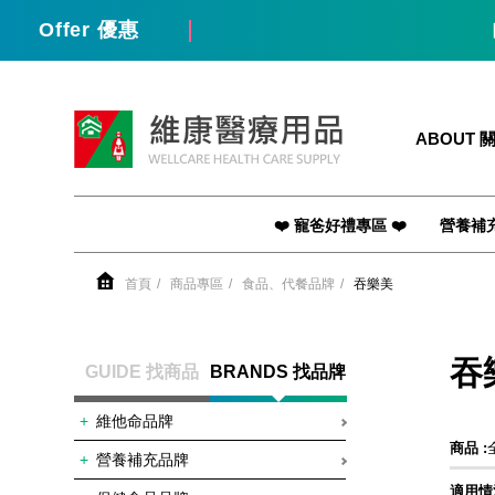
Offer 優惠
【 
維康醫療用品
ABOUT 
❤️ 寵爸好禮專區 ❤️
營養補
首頁
商品專區
食品、代餐品牌
吞樂美
吞
GUIDE 找商品
BRANDS 找品牌
維他命品牌
商品 :
營養補充品牌
適用情況