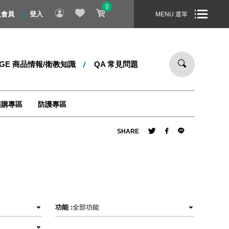
0
的父親節禮物！即日起 ～ 8/31 止，全站消費滿 1000 元，即享
入會員
登入
MENU 選單
DGE 商品情報/衛教知識
QA 常見問題
箱購專區
防護專區
SHARE
功能 :
全部功能