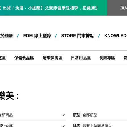
出貨 / 免運 - 小提醒】父親節健康送禮季，把健康送給爸爸，就是最好
加
關於維康
EDM 線上型錄
STORE 門市據點
KNOWLE
充區
保健食品區
清潔保養區
日常用品區
長照專區
樂美 :
全部商品
類型 :
全部類型
 :
全部
排序 :
最新上架商品優先