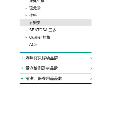
康健生機
琉元堂
佳格
吞樂美
SENTOSA 三多
Quaker 桂格
ACE
媽咪寶貝婦幼品牌
量測檢測器材品牌
清潔、保養用品品牌