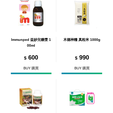
Immunped 益妙兒糖漿 1
木德神糧 真粒米 1000g
00ml
600
990
$
$
BUY 購買
BUY 購買