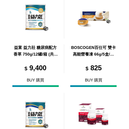
益富 益力壯 糖尿病配方
BOSCOGEN百仕可 雙卡
香草 750g/12罐/箱 (共 1
高能營養凍 66g/5盒/箱
箱)
(共5盒，共1箱)
9,400
825
$
$
BUY 購買
BUY 購買