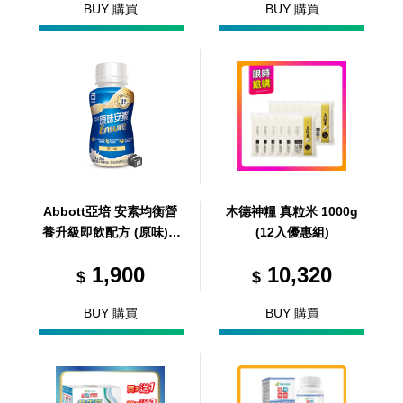
BUY 購買
BUY 購買
Abbott亞培 安素均衡營
木德神糧 真粒米 1000g
養升級即飲配方 (原味) 2
(12入優惠組)
20ml/24罐/箱 (共24罐，
1,900
10,320
共1箱)
$
$
BUY 購買
BUY 購買