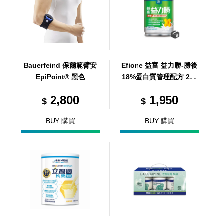
Bauerfeind 保爾範臂安
Efione 益富 益力勝-勝後
EpiPoint® 黑色
18%蛋白質管理配方 237
ml/24罐/箱 (共24罐，共1
2,800
1,950
箱)
$
$
BUY 購買
BUY 購買