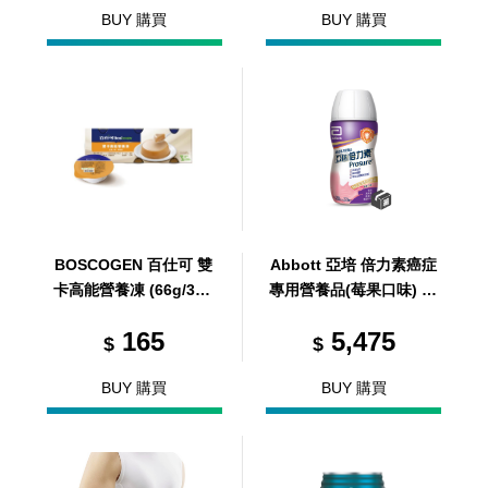
BUY 購買
BUY 購買
BOSCOGEN 百仕可 雙
Abbott 亞培 倍力素癌症
卡高能營養凍 (66g/3顆/
專用營養品(莓果口味) 22
盒)
0ml/24瓶/箱 (共24瓶，共
165
5,475
1箱)
$
$
BUY 購買
BUY 購買