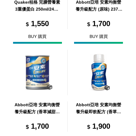
Quaker桂格 完膳營養素
Abbott亞培 安素均衡營
3重優蛋白 250ml/24罐/
養升級配方 (原味) 237m
箱 (共24罐，共1箱)
l/24罐/箱 (共24罐，共1
1,550
1,700
箱)
$
$
BUY 購買
BUY 購買
Abbott亞培 安素均衡營
Abbott亞培 安素均衡營
養升級配方 (香草減甜口
養升級即飲配方 (香草減
味) 237ml/24罐/箱 (共24
甜口味) 220ml/24罐/箱
1,700
1,900
罐，共1箱)
(共24罐，共1箱)
$
$