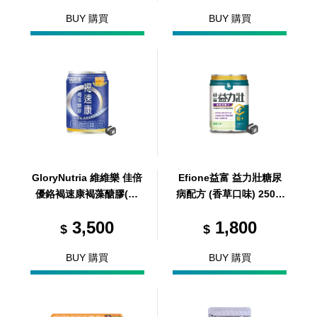
BUY 購買
BUY 購買
GloryNutria 維維樂 佳倍
Efione益富 益力壯糖尿
優鉻褐速康褐藻醣膠(無
病配方 (香草口味) 250m
糖配方) 237ml/24罐/箱
l/ 24罐 / 箱 (共1箱)
3,500
1,800
(共24罐，共1箱)
$
$
BUY 購買
BUY 購買