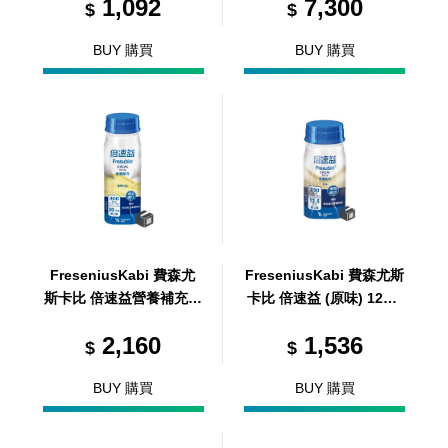
1,092
7,300
$
$
BUY 購買
BUY 購買
FreseniusKabi 費森尤
FreseniusKabi 費森尤斯
斯卡比 倍速益營養補充配
卡比 倍速益 (原味) 125m
方(香草口味) 200ml/24
l/24瓶/箱 (共1箱)
2,160
1,536
瓶/箱 (共1箱)
$
$
BUY 購買
BUY 購買