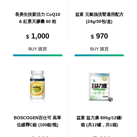
長庚生技新活力 CoQ10
益富 元氣強洗腎適用配方
& 紅景天膠囊 60 粒
(24g/30包/盒)
1,000
970
$
$
BUY 購買
BUY 購買
BOSCOGEN百仕可 高單
益富 益力康 800g/12罐/
位緩釋C錠 (100錠/瓶)
箱 (共12罐，共1箱)