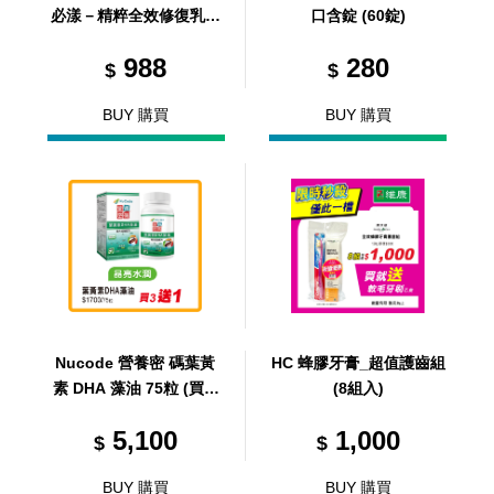
必漾－精粹全效修復乳霜
口含錠 (60錠)
50g
988
280
$
$
BUY 購買
BUY 購買
Nucode 營養密 碼葉黃
HC 蜂膠牙膏_超值護齒組
素 DHA 藻油 75粒 (買 3
(8組入)
送 1 優惠組，共 4 瓶)
5,100
1,000
$
$
BUY 購買
BUY 購買