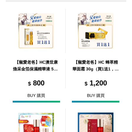
【寵愛老爸】HC澳世康
【寵愛老爸】HC 蜂萃精
煥采金箔保濕精華液 50m
華面霜 30g（買1送1，共
l（買1送1，共2瓶）
2瓶）
800
1,200
$
$
BUY 購買
BUY 購買