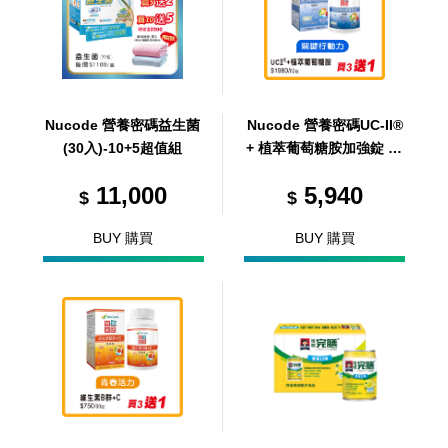
Nucode 營養密碼益生菌
Nucode 營養密碼UC-II®
(30入)-10+5超值組
+ 植萃葡萄糖胺加強錠 80
錠(買 3 送 1 優惠組，共
11,000
5,940
4 瓶)
$
$
BUY 購買
BUY 購買