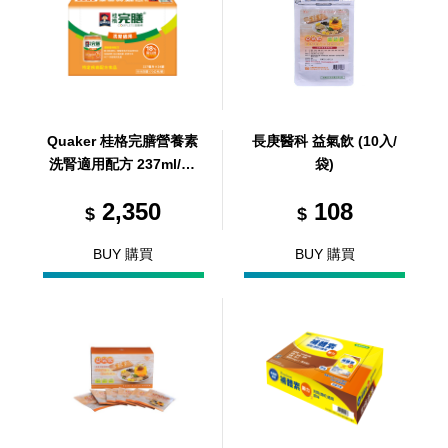
Quaker 桂格完膳營養素
長庚醫科 益氣飲 (10入/
洗腎適用配方 237ml/24
袋)
罐/箱 (共24罐，共1箱)
2,350
108
$
$
BUY 購買
BUY 購買