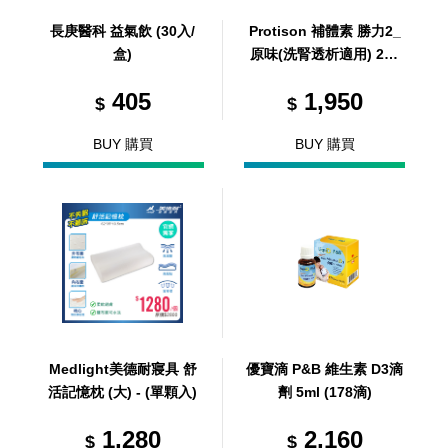
長庚醫科 益氣飲 (30入/
Protison 補體素 勝力2_
盒)
原味(洗腎透析適用) 237
ml/24罐/箱 (共24罐，共1
405
1,950
箱)
$
$
BUY 購買
BUY 購買
Medlight美德耐寢具 舒
優寶滴 P&B 維生素 D3滴
活記憶枕 (大) - (單顆入)
劑 5ml (178滴)
1,280
2,160
$
$