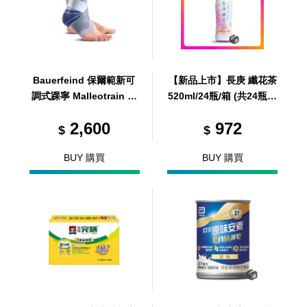
Bauerfeind 保爾範新可
【新品上市】長庚 纖花茶
調式踝寧 Malleotrain 灰
520ml/24瓶/箱 (共24瓶，
左 L5
共1箱)
2,600
972
$
$
BUY 購買
BUY 購買