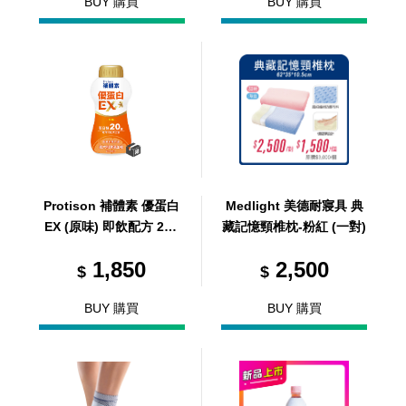
BUY 購買
BUY 購買
Protison 補體素 優蛋白
Medlight 美德耐寢具 典
EX (原味) 即飲配方 237
藏記憶頸椎枕-粉紅 (一對)
ml/24瓶/箱 (共24瓶，共1
1,850
2,500
箱)
$
$
BUY 購買
BUY 購買