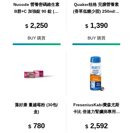
Nucode 營養密碼維生素
Quaker桂格 完膳營養素
B群+C 加強錠 90 錠 (買
(香草低糖少甜) 250ml/24
3 送 1 優惠組，共 4 瓶)
罐/箱 (共1箱)
2,250
1,390
$
$
BUY 購買
BUY 購買
藻好康 蔓越莓粉 (30包/
FreseniusKabi費森尤斯
盒)
卡比 倍速力腎臟病專用配
方-洗腎適用(熱帶水果口
780
2,592
味) 200ml/24罐/箱 (共24
$
$
罐，共1箱)