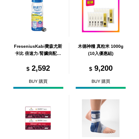
FreseniusKabi費森尤斯
木德神糧 真粒米 1000g
卡比 倍速力-腎臟病配方
(10入優惠組)
(未洗腎) 香草口味 200m
2,592
9,200
l/24瓶/箱 (共1箱)
$
$
BUY 購買
BUY 購買