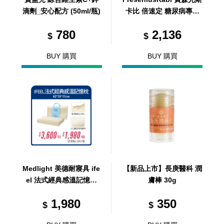
滴劑_安心配方 (50ml/瓶)
卡比 倍速定 糖尿病專用
配方 (卡布奇諾口味) 200
780
2,136
ml/24瓶/箱 (共24瓶，共1
$
$
箱)
BUY 購買
BUY 購買
Medlight 美德耐寢具 ife
【新品上市】長庚醫科 潤
el 法式經典感溫記憶枕
膚棒 30g
(單顆入)
1,980
350
$
$