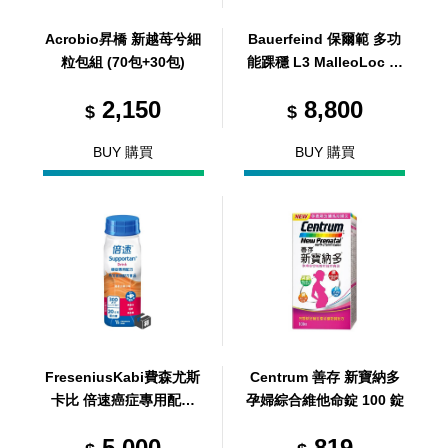
Acrobio昇橋 新越苺兮細
Bauerfeind 保爾範 多功
粒包組 (70包+30包)
能踝穩 L3 MalleoLoc 灰
右 R5
2,150
8,800
$
$
BUY 購買
BUY 購買
FreseniusKabi費森尤斯
Centrum 善存 新寶納多
卡比 倍速癌症專用配方
孕婦綜合維他命錠 100 錠
(熱帶水果口味) 200ml/24
5,000
819
瓶/箱 (共1箱)