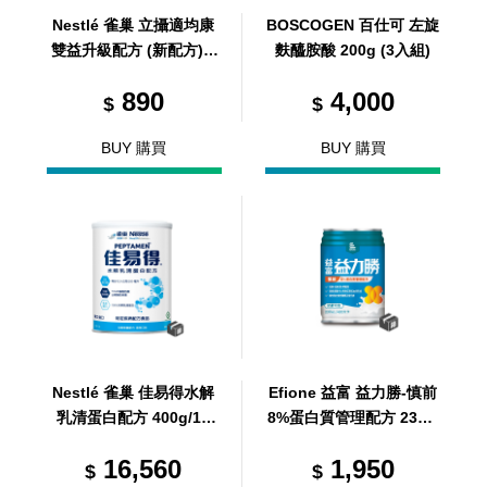
Nestlé 雀巢 立攝適均康
BOSCOGEN 百仕可 左旋
雙益升級配方 (新配方) 8
麩醯胺酸 200g (3入組)
00g
890
4,000
$
$
BUY 購買
BUY 購買
Nestlé 雀巢 佳易得水解
Efione 益富 益力勝-慎前
乳清蛋白配方 400g/12
8%蛋白質管理配方 237m
罐/箱 (共12罐，共1箱)
l/24罐/箱 (共24罐，共1
16,560
1,950
箱)
$
$