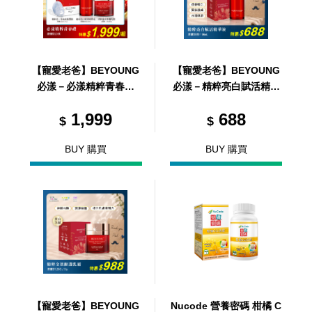
【寵愛老爸】BEYOUNG
【寵愛老爸】BEYOUNG
必漾－必漾精粹青春禮
必漾－精粹亮白賦活精華
（贈 必漾 - 精粹亮白生物
液 30ml
1,999
688
纖維面膜 3片/盒）
$
$
BUY 購買
BUY 購買
【寵愛老爸】BEYOUNG
Nucode 營養密碼 柑橘 C