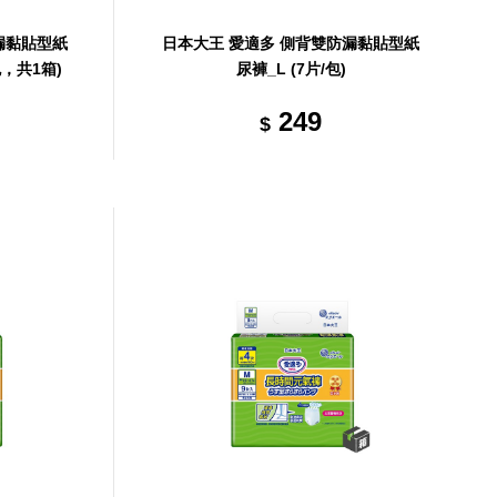
漏黏貼型紙
日本大王 愛適多 側背雙防漏黏貼型紙
包，共1箱)
尿褲_L (7片/包)
249
$