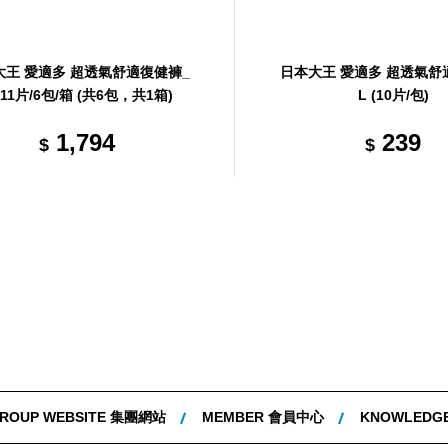
大王 愛適多 超透氣舒適復健褲_
日本大王 愛適多 超透氣舒
11片/6包/箱 (共6包，共1箱)
L (10片/包)
1,794
239
$
$