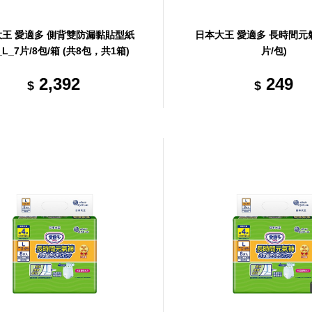
王 愛適多 側背雙防漏黏貼型紙
日本大王 愛適多 長時間元氣
L_7片/8包/箱 (共8包，共1箱)
片/包)
2,392
249
$
$