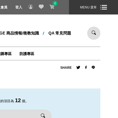
0
！即日起 ～ 8/31 止，全站消費滿 1000 元，即享免運宅配到您
入會員
登入
MENU 選單
DGE 商品情報/衛教知識
QA 常見問題
箱購專區
防護專區
SHARE
12
合的項目為
個。