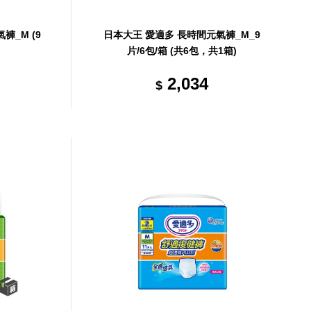
褲_M (9
日本大王 愛適多 長時間元氣褲_M_9
片/6包/箱 (共6包，共1箱)
2,034
$