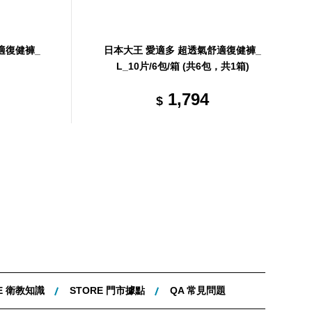
適復健褲_
日本大王 愛適多 超透氣舒適復健褲_
L_10片/6包/箱 (共6包，共1箱)
1,794
$