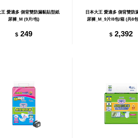
王 愛適多 側背雙防漏黏貼型紙
日本大王 愛適多 側背雙防
尿褲_M (9片/包)
尿褲_M_9片/8包/箱 (共8
249
2,392
$
$