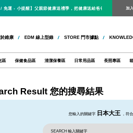
運 - 小提醒】父親節健康送禮季，把健康送給爸爸，就是最好的父親節禮物
加
關於維康
EDM 線上型錄
STORE 門市據點
KNOWLE
充區
保健食品區
清潔保養區
日常用品區
長照專區
arch Result 您的搜尋結果
日本大王
您輸入的關鍵字
，
符