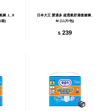
褲_L_8
日本大王 愛適多 超透氣舒適復健褲_
1箱)
M (11片/包)
239
$